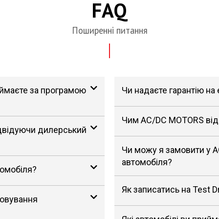
FAQ
Поширенні питання
риймаєте за програмою
Чи надаєте гарантію на
Чим AC/DC MOTORS відрі
ідвідуючи дилерський
Чи можу я замовити у 
автомобіля?
томобіля?
Як записатись на Test D
говування