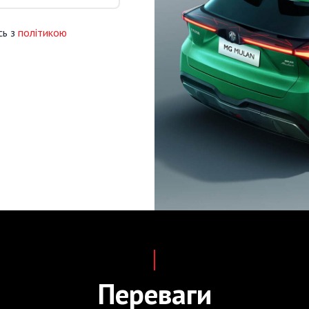
сь з
політикою
Переваги