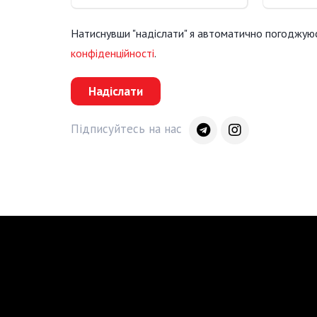
Натиснувши "надіслати" я автоматично погоджую
конфіденційності
.
Надіслати
Підписуйтесь на нас