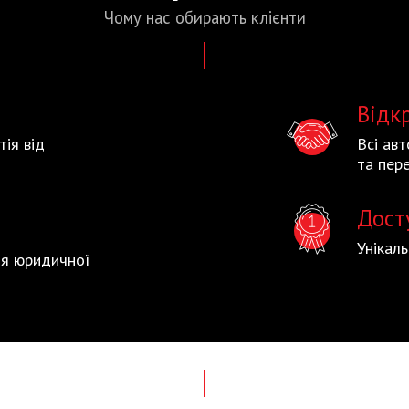
Чому нас
обирають
клієнти
Відк
тія від
Всі ав
та пере
Дост
Унікал
тія юридичної