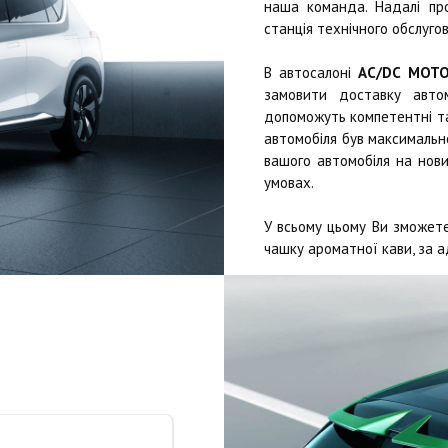
наша команда. Надалі п
станція технічного обслугов
В автосалоні
AC/DC MOT
замовити доставку автом
допоможуть компетентні та 
автомобіля був максимально
вашого автомобіля на нови
умовах.
У всьому цьому Ви зможете
чашку ароматної кави, за а