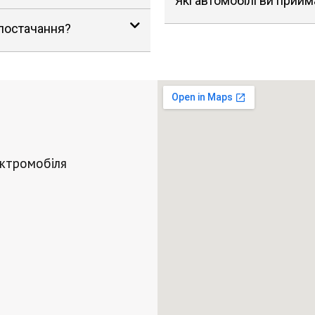
Які автомобілі ви прийм
 постачання?
ектромобіля