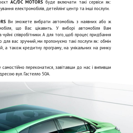
роєкт
AC/DC MOTORS
буде включати такі сервіси як:
ування електромобілів, детейлінг центр та інші послуги.
ORS
Ви зможете вибрати автомобіль з наявних або ж
обіля, що Вас цікавить. У виборі автомобіля Вам
чуйні співробітники. А для того, щоб процес придбання
 для вас зручний, ми пропонуємо такі послуги як: обмін
й, а також кредитну програму, на унікальних на ринку
 самостійно переконатися, завітавши до нас і випивши
дресою вул. Гастелло 50А.