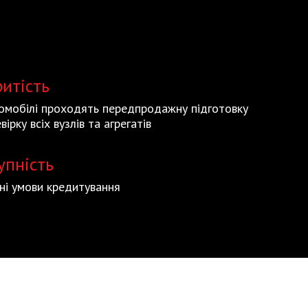
ритість
томобілі проходять передпродажну підготовку
вірку всіх вузлів та агрегатів
упність
ьні умови кредитування