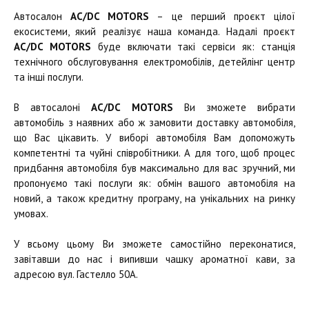
Автосалон
AC/DC MOTORS
– це перший проєкт цілої
екосистеми, який реалізує наша команда. Надалі проєкт
AC/DC MOTORS
буде включати такі сервіси як: станція
технічного обслуговування електромобілів, детейлінг центр
та інші послуги.
В автосалоні
AC/DC MOTORS
Ви зможете вибрати
автомобіль з наявних або ж замовити доставку автомобіля,
що Вас цікавить. У виборі автомобіля Вам допоможуть
компетентні та чуйні співробітники. А для того, щоб процес
придбання автомобіля був максимально для вас зручний, ми
пропонуємо такі послуги як: обмін вашого автомобіля на
новий, а також кредитну програму, на унікальних на ринку
умовах.
У всьому цьому Ви зможете самостійно переконатися,
завітавши до нас і випивши чашку ароматної кави, за
адресою вул. Гастелло 50А.