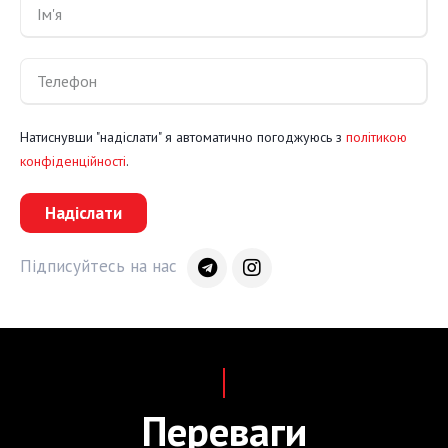
Натиснувши "надіслати" я автоматично погоджуюсь з
політикою
конфіденційності
.
Надіслати
Підписуйтесь на нас
Переваги