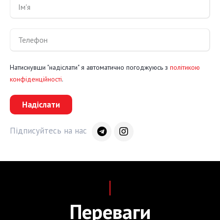
Натиснувши "надіслати" я автоматично погоджуюсь з
політикою
конфіденційності
.
Надіслати
Підписуйтесь на нас
Переваги