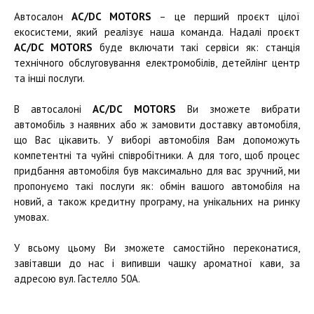
Автосалон
AC/DC MOTORS
– це перший проєкт цілої
екосистеми, який реалізує наша команда. Надалі проєкт
AC/DC MOTORS
буде включати такі сервіси як: станція
технічного обслуговування електромобілів, детейлінг центр
та інші послуги.
В автосалоні
AC/DC MOTORS
Ви зможете вибрати
автомобіль з наявних або ж замовити доставку автомобіля,
що Вас цікавить. У виборі автомобіля Вам допоможуть
компетентні та чуйні співробітники. А для того, щоб процес
придбання автомобіля був максимально для вас зручний, ми
пропонуємо такі послуги як: обмін вашого автомобіля на
новий, а також кредитну програму, на унікальних на ринку
умовах.
У всьому цьому Ви зможете самостійно переконатися,
завітавши до нас і випивши чашку ароматної кави, за
адресою вул. Гастелло 50А.