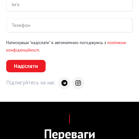
Натиснувши "надіслати" я автоматично погоджуюсь з
політикою
конфіденційності
.
Надіслати
Підписуйтесь на нас
Переваги