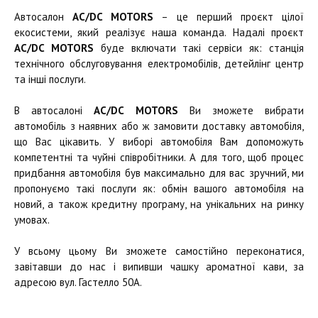
Автосалон
AC/DC MOTORS
– це перший проєкт цілої
екосистеми, який реалізує наша команда. Надалі проєкт
AC/DC MOTORS
буде включати такі сервіси як: станція
технічного обслуговування електромобілів, детейлінг центр
та інші послуги.
В автосалоні
AC/DC MOTORS
Ви зможете вибрати
автомобіль з наявних або ж замовити доставку автомобіля,
що Вас цікавить. У виборі автомобіля Вам допоможуть
компетентні та чуйні співробітники. А для того, щоб процес
придбання автомобіля був максимально для вас зручний, ми
пропонуємо такі послуги як: обмін вашого автомобіля на
новий, а також кредитну програму, на унікальних на ринку
умовах.
У всьому цьому Ви зможете самостійно переконатися,
завітавши до нас і випивши чашку ароматної кави, за
адресою вул. Гастелло 50А.