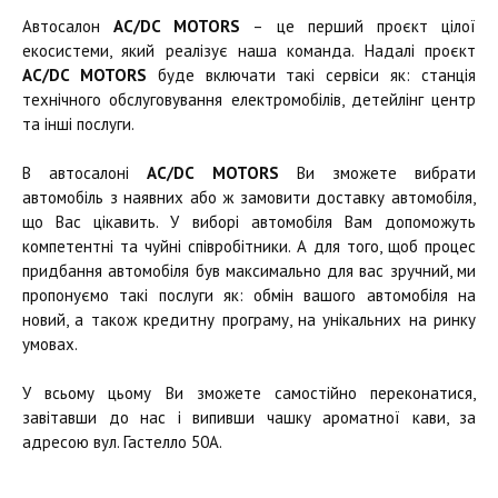
Автосалон
AC/DC MOTORS
– це перший проєкт цілої
екосистеми, який реалізує наша команда. Надалі проєкт
AC/DC MOTORS
буде включати такі сервіси як: станція
технічного обслуговування електромобілів, детейлінг центр
та інші послуги.
В автосалоні
AC/DC MOTORS
Ви зможете вибрати
автомобіль з наявних або ж замовити доставку автомобіля,
що Вас цікавить. У виборі автомобіля Вам допоможуть
компетентні та чуйні співробітники. А для того, щоб процес
придбання автомобіля був максимально для вас зручний, ми
пропонуємо такі послуги як: обмін вашого автомобіля на
новий, а також кредитну програму, на унікальних на ринку
умовах.
У всьому цьому Ви зможете самостійно переконатися,
завітавши до нас і випивши чашку ароматної кави, за
адресою вул. Гастелло 50А.