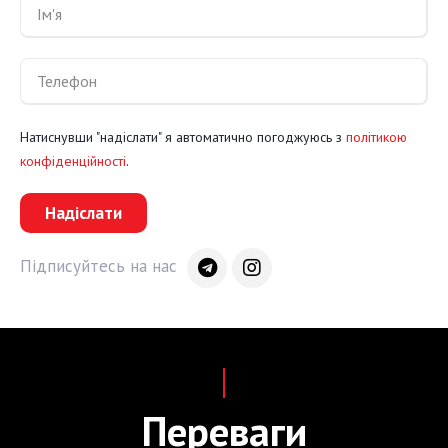
Натиснувши "надіслати" я автоматично погоджуюсь з
політикою
конфіденційності
.
Надіслати
Підписуйтесь на нас
Переваги