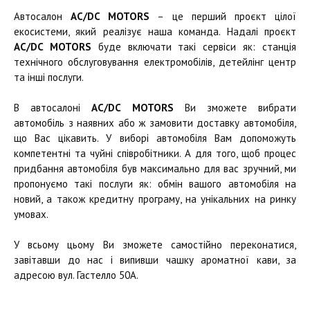
Автосалон
AC/DC MOTORS
– це перший проєкт цілої
екосистеми, який реалізує наша команда. Надалі проєкт
AC/DC MOTORS
буде включати такі сервіси як: станція
технічного обслуговування електромобілів, детейлінг центр
та інші послуги.
В автосалоні
AC/DC MOTORS
Ви зможете вибрати
автомобіль з наявних або ж замовити доставку автомобіля,
що Вас цікавить. У виборі автомобіля Вам допоможуть
компетентні та чуйні співробітники. А для того, щоб процес
придбання автомобіля був максимально для вас зручний, ми
пропонуємо такі послуги як: обмін вашого автомобіля на
новий, а також кредитну програму, на унікальних на ринку
умовах.
У всьому цьому Ви зможете самостійно переконатися,
завітавши до нас і випивши чашку ароматної кави, за
адресою вул. Гастелло 50А.