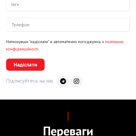
Натиснувши "надіслати" я автоматично погоджуюсь з
політикою
конфіденційності
.
Надіслати
Підписуйтесь на нас
Переваги