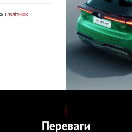
сь з
політикою
Переваги