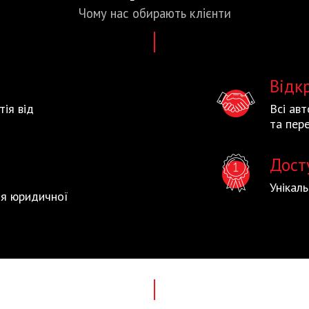
Чому нас
обирають
клієнти
Відк
тія від
Всі ав
та пере
Дост
Унікал
тія юридичної