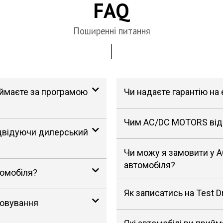
FAQ
Поширенні питання
риймаєте за програмою
Чи надаєте гарантію на
Чим AC/DC MOTORS відрі
ідвідуючи дилерський
Чи можу я замовити у 
автомобіля?
томобіля?
Як записатись на Test D
говування