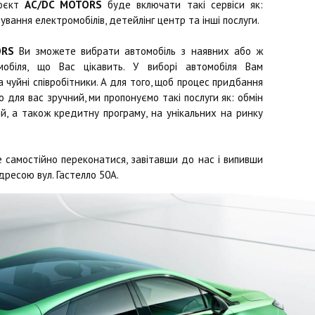
роєкт
AC/DC MOTORS
буде включати такі сервіси як:
ування електромобілів, детейлінг центр та інші послуги.
ORS
Ви зможете вибрати автомобіль з наявних або ж
обіля, що Вас цікавить. У виборі автомобіля Вам
чуйні співробітники. А для того, щоб процес придбання
 для вас зручний, ми пропонуємо такі послуги як: обмін
й, а також кредитну програму, на унікальних на ринку
 самостійно переконатися, завітавши до нас і випивши
дресою вул. Гастелло 50А.