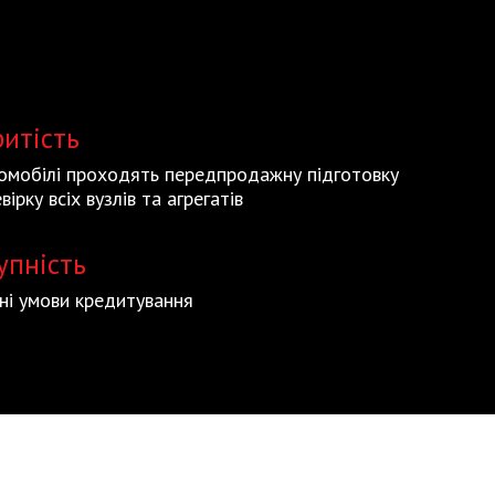
ритість
томобілі проходять передпродажну підготовку
вірку всіх вузлів та агрегатів
упність
ьні умови кредитування