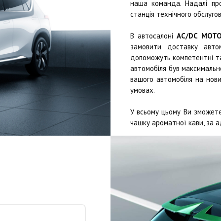
наша команда. Надалі п
станція технічного обслугов
В автосалоні
AC/DC MOT
замовити доставку автом
допоможуть компетентні та 
автомобіля був максимально
вашого автомобіля на нови
умовах.
У всьому цьому Ви зможете
чашку ароматної кави, за а