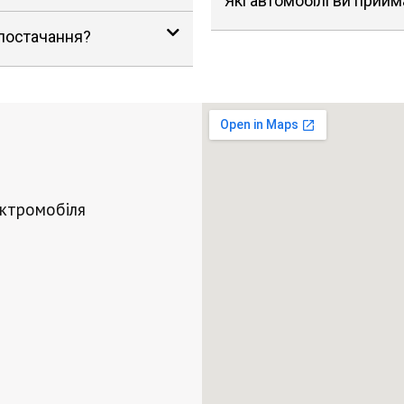
Які автомобілі ви прийм
 постачання?
ектромобіля