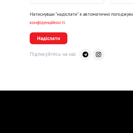
Натиснувши "надіслати" я автоматично погоджую
конфіденційності
.
Надіслати
Підписуйтесь на нас