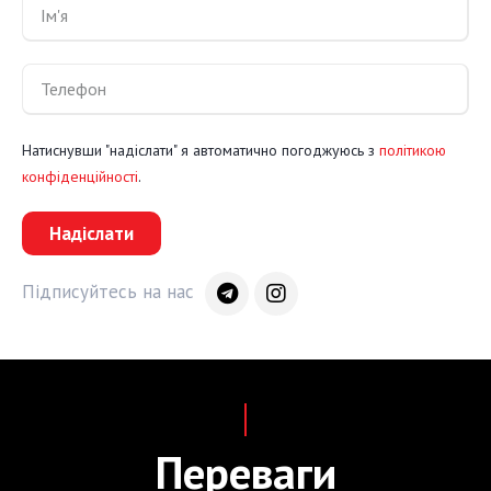
Натиснувши "надіслати" я автоматично погоджуюсь з
політикою
конфіденційності
.
Надіслати
Підписуйтесь на нас
Переваги