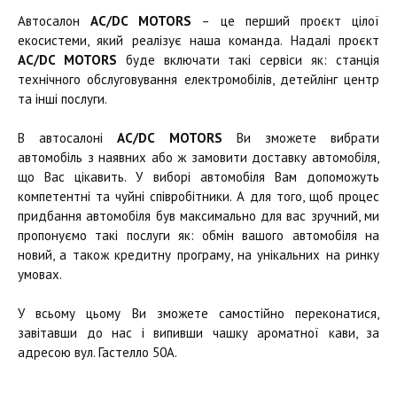
Автосалон
AC/DC MOTORS
– це перший проєкт цілої
екосистеми, який реалізує наша команда. Надалі проєкт
AC/DC MOTORS
буде включати такі сервіси як: станція
технічного обслуговування електромобілів, детейлінг центр
та інші послуги.
В автосалоні
AC/DC MOTORS
Ви зможете вибрати
автомобіль з наявних або ж замовити доставку автомобіля,
що Вас цікавить. У виборі автомобіля Вам допоможуть
компетентні та чуйні співробітники. А для того, щоб процес
придбання автомобіля був максимально для вас зручний, ми
пропонуємо такі послуги як: обмін вашого автомобіля на
новий, а також кредитну програму, на унікальних на ринку
умовах.
У всьому цьому Ви зможете самостійно переконатися,
завітавши до нас і випивши чашку ароматної кави, за
адресою вул. Гастелло 50А.