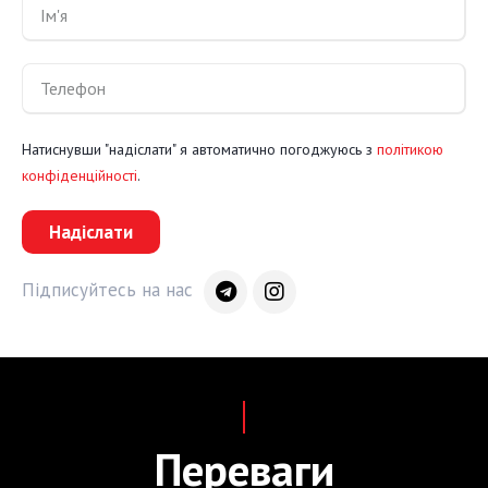
Натиснувши "надіслати" я автоматично погоджуюсь з
політикою
конфіденційності
.
Надіслати
Підписуйтесь на нас
Переваги