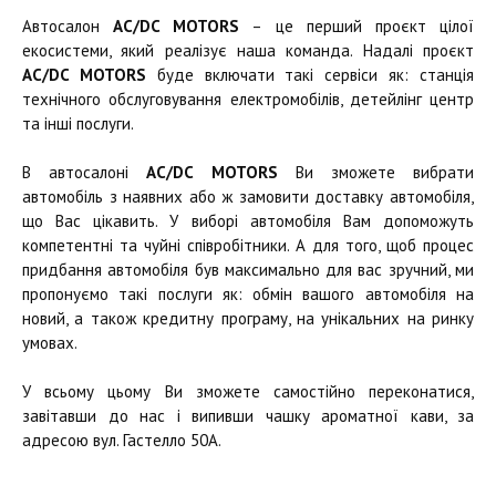
Автосалон
AC/DC MOTORS
– це перший проєкт цілої
екосистеми, який реалізує наша команда. Надалі проєкт
AC/DC MOTORS
буде включати такі сервіси як: станція
технічного обслуговування електромобілів, детейлінг центр
та інші послуги.
В автосалоні
AC/DC MOTORS
Ви зможете вибрати
автомобіль з наявних або ж замовити доставку автомобіля,
що Вас цікавить. У виборі автомобіля Вам допоможуть
компетентні та чуйні співробітники. А для того, щоб процес
придбання автомобіля був максимально для вас зручний, ми
пропонуємо такі послуги як: обмін вашого автомобіля на
новий, а також кредитну програму, на унікальних на ринку
умовах.
У всьому цьому Ви зможете самостійно переконатися,
завітавши до нас і випивши чашку ароматної кави, за
адресою вул. Гастелло 50А.