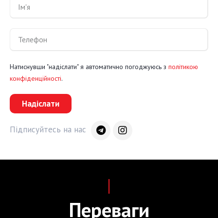
Натиснувши "надіслати" я автоматично погоджуюсь з
політикою
конфіденційності
.
Надіслати
Підписуйтесь на нас
Переваги