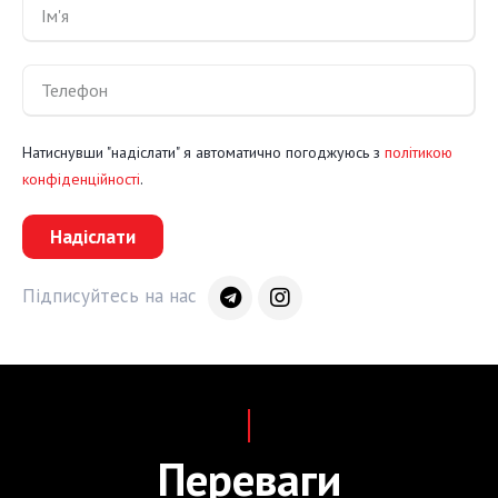
Натиснувши "надіслати" я автоматично погоджуюсь з
політикою
конфіденційності
.
Надіслати
Підписуйтесь на нас
Переваги