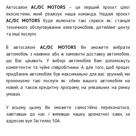
Автосалон
AC/DC MOTORS
– це перший проєкт цілої
екосистеми, який реалізує наша команда. Надалі проєкт
AC/DC MOTORS
буде включати такі сервіси як: станція
технічного обслуговування електромобілів, детейлінг центр
та інші послуги.
В автосалоні
AC/DC MOTORS
Ви зможете вибрати
автомобіль з наявних або ж замовити доставку автомобіля,
що Вас цікавить. У виборі автомобіля Вам допоможуть
компетентні та чуйні співробітники. А для того, щоб процес
придбання автомобіля був максимально для вас зручний, ми
пропонуємо такі послуги як: обмін вашого автомобіля на
новий, а також кредитну програму, на унікальних на ринку
умовах.
У всьому цьому Ви зможете самостійно переконатися,
завітавши до нас і випивши чашку ароматної кави, за
адресою вул. Гастелло 50А.