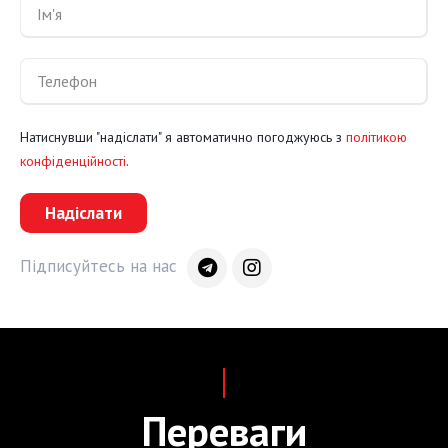
Натиснувши "надіслати" я автоматично погоджуюсь з
політикою
конфіденційності
.
Надіслати
Підписуйтесь на нас
Переваги