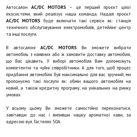
Автосалон
AC/DC MOTORS
– це перший проєкт цілої
екосистеми, який реалізує наша команда. Надалі проєкт
AC/DC MOTORS
буде включати такі сервіси як: станція
технічного обслуговування електромобілів, детейлінг центр
та інші послуги.
В автосалоні
AC/DC MOTORS
Ви зможете вибрати
автомобіль з наявних або ж замовити доставку автомобіля,
що Вас цікавить. У виборі автомобіля Вам допоможуть
компетентні та чуйні співробітники. А для того, щоб процес
придбання автомобіля був максимально для вас зручний, ми
пропонуємо такі послуги як: обмін вашого автомобіля на
новий, а також кредитну програму, на унікальних на ринку
умовах.
У всьому цьому Ви зможете самостійно переконатися,
завітавши до нас і випивши чашку ароматної кави, за
адресою вул. Гастелло 50А.