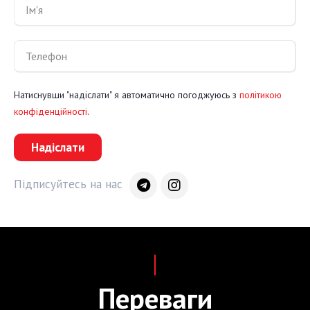
Натиснувши "надіслати" я автоматично погоджуюсь з
політикою
конфіденційності
.
Надіслати
Підписуйтесь на нас
Переваги