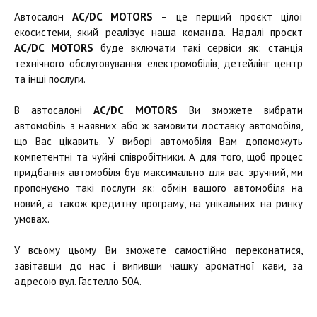
Автосалон
AC/DC MOTORS
– це перший проєкт цілої
екосистеми, який реалізує наша команда. Надалі проєкт
AC/DC MOTORS
буде включати такі сервіси як: станція
технічного обслуговування електромобілів, детейлінг центр
та інші послуги.
В автосалоні
AC/DC MOTORS
Ви зможете вибрати
автомобіль з наявних або ж замовити доставку автомобіля,
що Вас цікавить. У виборі автомобіля Вам допоможуть
компетентні та чуйні співробітники. А для того, щоб процес
придбання автомобіля був максимально для вас зручний, ми
пропонуємо такі послуги як: обмін вашого автомобіля на
новий, а також кредитну програму, на унікальних на ринку
умовах.
У всьому цьому Ви зможете самостійно переконатися,
завітавши до нас і випивши чашку ароматної кави, за
адресою вул. Гастелло 50А.