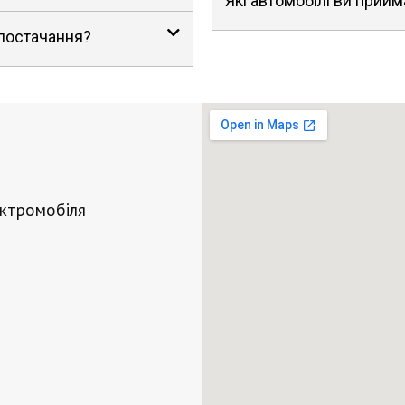
Які автомобілі ви прийм
 постачання?
ектромобіля