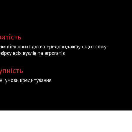
ритість
томобілі проходять передпродажну підготовку
вірку всіх вузлів та агрегатів
упність
ьні умови кредитування