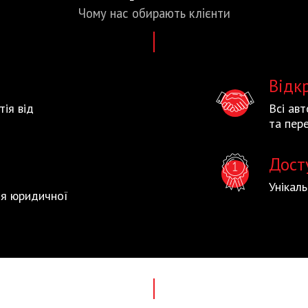
Чому нас
обирають
клієнти
Відк
тія від
Всі ав
та пере
Дост
Унікал
тія юридичної