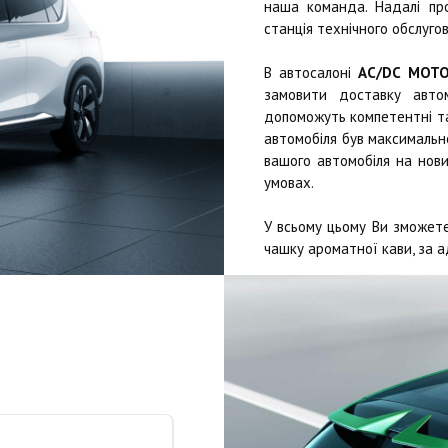
наша команда. Надалі п
станція технічного обслугов
В автосалоні
AC/DC MOT
замовити доставку автом
допоможуть компетентні та 
автомобіля був максимально
вашого автомобіля на нови
умовах.
У всьому цьому Ви зможете
чашку ароматної кави, за а