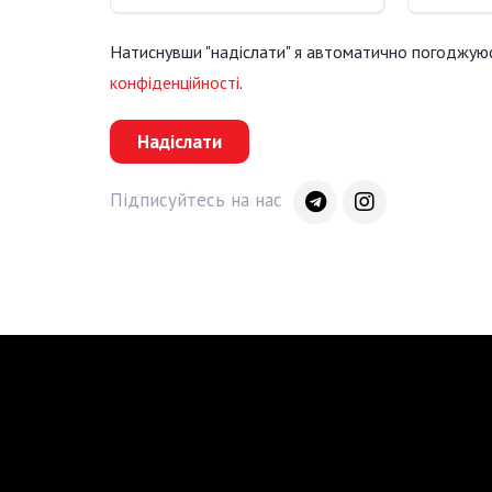
Натиснувши "надіслати" я автоматично погоджую
конфіденційності
.
Надіслати
Підписуйтесь на нас