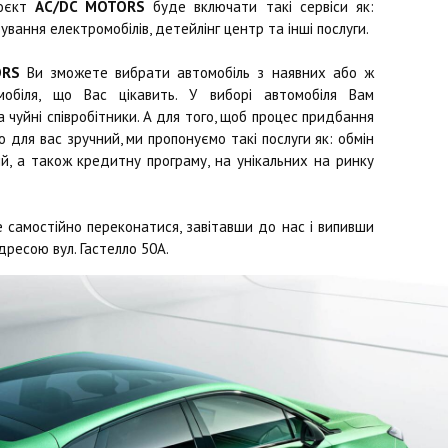
роєкт
AC/DC MOTORS
буде включати такі сервіси як:
ування електромобілів, детейлінг центр та інші послуги.
ORS
Ви зможете вибрати автомобіль з наявних або ж
обіля, що Вас цікавить. У виборі автомобіля Вам
чуйні співробітники. А для того, щоб процес придбання
 для вас зручний, ми пропонуємо такі послуги як: обмін
й, а також кредитну програму, на унікальних на ринку
 самостійно переконатися, завітавши до нас і випивши
дресою вул. Гастелло 50А.