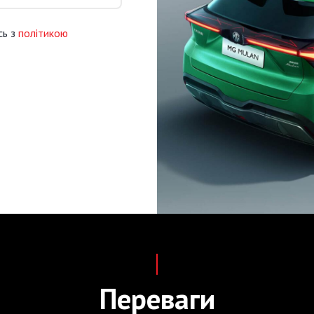
сь з
політикою
Переваги