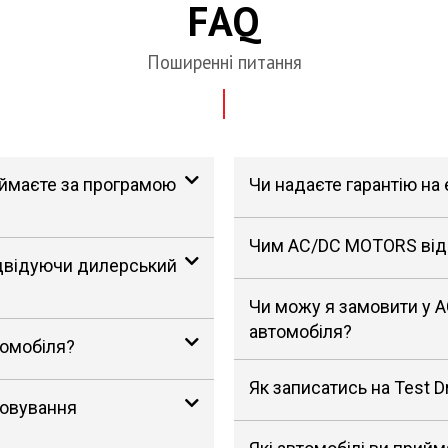
FAQ
Поширенні питання
риймаєте за програмою
Чи надаєте гарантію на
Чим AC/DC MOTORS відрі
ідвідуючи дилерський
Чи можу я замовити у 
автомобіля?
томобіля?
Як записатись на Test D
говування