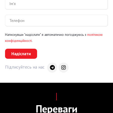
Натиснувши "надіслати" я автоматично погоджуюсь з
політикою
конфіденційності
.
Надіслати
Підписуйтесь на нас
Переваги