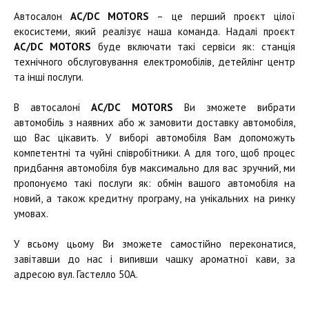
Автосалон
AC/DC MOTORS
– це перший проєкт цілої
екосистеми, який реалізує наша команда. Надалі проєкт
AC/DC MOTORS
буде включати такі сервіси як: станція
технічного обслуговування електромобілів, детейлінг центр
та інші послуги.
В автосалоні
AC/DC MOTORS
Ви зможете вибрати
автомобіль з наявних або ж замовити доставку автомобіля,
що Вас цікавить. У виборі автомобіля Вам допоможуть
компетентні та чуйні співробітники. А для того, щоб процес
придбання автомобіля був максимально для вас зручний, ми
пропонуємо такі послуги як: обмін вашого автомобіля на
новий, а також кредитну програму, на унікальних на ринку
умовах.
У всьому цьому Ви зможете самостійно переконатися,
завітавши до нас і випивши чашку ароматної кави, за
адресою вул. Гастелло 50А.