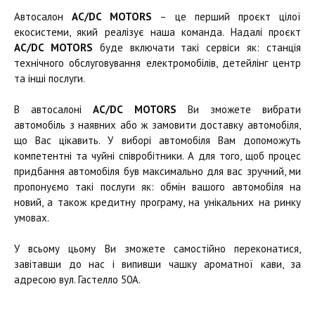
Автосалон
AC/DC MOTORS
– це перший проєкт цілої
екосистеми, який реалізує наша команда. Надалі проєкт
AC/DC MOTORS
буде включати такі сервіси як: станція
технічного обслуговування електромобілів, детейлінг центр
та інші послуги.
В автосалоні
AC/DC MOTORS
Ви зможете вибрати
автомобіль з наявних або ж замовити доставку автомобіля,
що Вас цікавить. У виборі автомобіля Вам допоможуть
компетентні та чуйні співробітники. А для того, щоб процес
придбання автомобіля був максимально для вас зручний, ми
пропонуємо такі послуги як: обмін вашого автомобіля на
новий, а також кредитну програму, на унікальних на ринку
умовах.
У всьому цьому Ви зможете самостійно переконатися,
завітавши до нас і випивши чашку ароматної кави, за
адресою вул. Гастелло 50А.