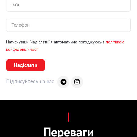
Натиснувши "надіслати" я автоматично погоджуюсь з
політикою
конфіденційності
.
Надіслати
Підписуйтесь на нас
Переваги