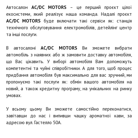
Автосалон
AC/DC MOTORS
– це перший проєкт цілої
екосистеми, який реалізує наша команда. Надалі проєкт
AC/DC MOTORS
буде включати такі сервіси як: станція
технічного обслуговування електромобілів, детейлінг центр
та інші послуги.
В автосалоні
AC/DC MOTORS
Ви зможете вибрати
автомобіль з наявних або ж замовити доставку автомобіля,
що Вас цікавить. У виборі автомобіля Вам допоможуть
компетентні та чуйні співробітники. А для того, щоб процес
придбання автомобіля був максимально для вас зручний, ми
пропонуємо такі послуги як: обмін вашого автомобіля на
новий, а також кредитну програму, на унікальних на ринку
умовах.
У всьому цьому Ви зможете самостійно переконатися,
завітавши до нас і випивши чашку ароматної кави, за
адресою вул. Гастелло 50А.