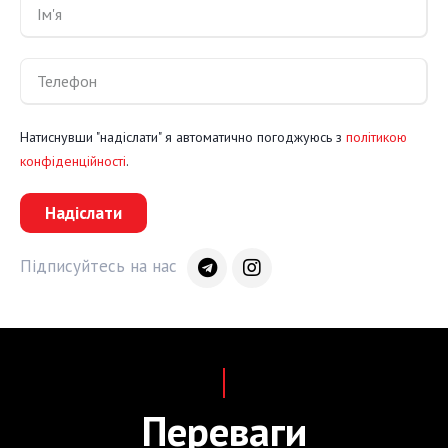
Натиснувши "надіслати" я автоматично погоджуюсь з
політикою
конфіденційності
.
Надіслати
Підписуйтесь на нас
Переваги