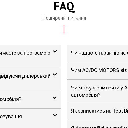
FAQ
Поширенні питання
риймаєте за програмою
Чи надаєте гарантію на
Чим AC/DC MOTORS відрі
ідвідуючи дилерський
Чи можу я замовити у 
автомобіля?
томобіля?
Як записатись на Test D
говування