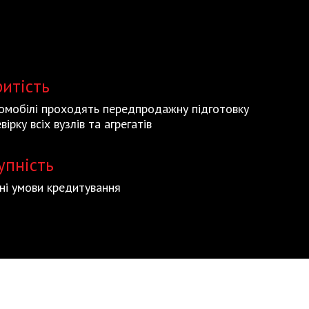
ритість
томобілі проходять передпродажну підготовку
вірку всіх вузлів та агрегатів
упність
ьні умови кредитування