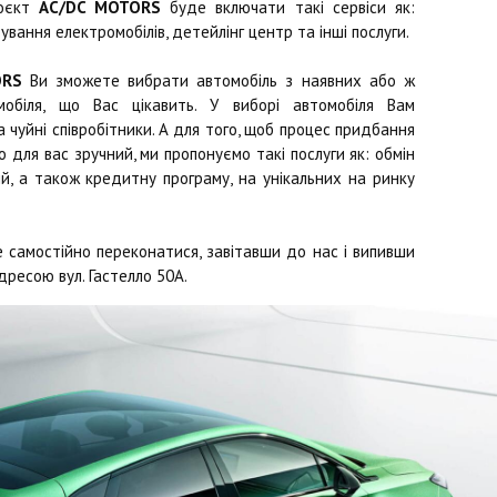
роєкт
AC/DC MOTORS
буде включати такі сервіси як:
ування електромобілів, детейлінг центр та інші послуги.
ORS
Ви зможете вибрати автомобіль з наявних або ж
обіля, що Вас цікавить. У виборі автомобіля Вам
чуйні співробітники. А для того, щоб процес придбання
 для вас зручний, ми пропонуємо такі послуги як: обмін
й, а також кредитну програму, на унікальних на ринку
 самостійно переконатися, завітавши до нас і випивши
дресою вул. Гастелло 50А.