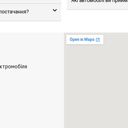
Які автомобілі ви прийм
 постачання?
ектромобіля