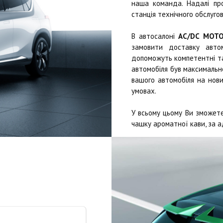
наша команда. Надалі п
станція технічного обслугов
В автосалоні
AC/DC MOT
замовити доставку автом
допоможуть компетентні та 
автомобіля був максимально
вашого автомобіля на нови
умовах.
У всьому цьому Ви зможете
чашку ароматної кави, за а