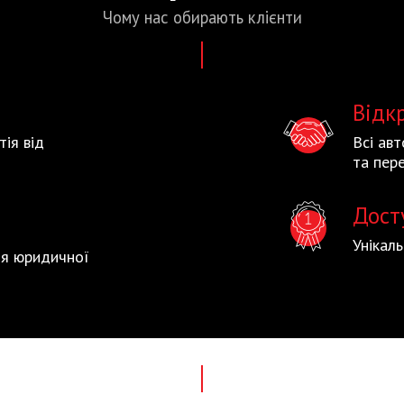
Чому нас
обирають
клієнти
Відк
тія від
Всі ав
та пере
Дост
Унікал
тія юридичної