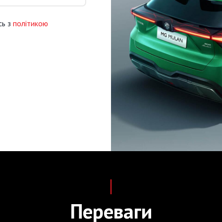
сь з
політикою
Переваги