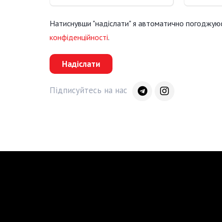
Натиснувши "надіслати" я автоматично погоджую
конфіденційності
.
Надіслати
Підписуйтесь на нас