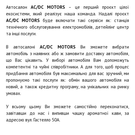
Автосалон
AC/DC MOTORS
– це перший проєкт цілої
екосистеми, який реалізує наша команда. Надалі проєкт
AC/DC MOTORS
буде включати такі сервіси як: станція
технічного обслуговування електромобілів, детейлінг центр
та інші послуги.
В автосалоні
AC/DC MOTORS
Ви зможете вибрати
автомобіль з наявних або ж замовити доставку автомобіля,
що Вас цікавить. У виборі автомобіля Вам допоможуть
компетентні та чуйні співробітники. А для того, щоб процес
придбання автомобіля був максимально для вас зручний, ми
пропонуємо такі послуги як: обмін вашого автомобіля на
новий, а також кредитну програму, на унікальних на ринку
умовах.
У всьому цьому Ви зможете самостійно переконатися,
завітавши до нас і випивши чашку ароматної кави, за
адресою вул. Гастелло 50А.