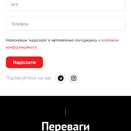
Натиснувши "надіслати" я автоматично погоджуюсь з
політикою
конфіденційності
.
Надіслати
Підписуйтесь на нас
Переваги