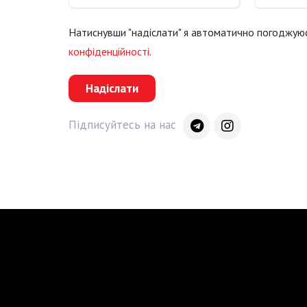
Натиснувши "надіслати" я автоматично погоджую
конфіденційності
.
Надіслати
Підписуйтесь на нас