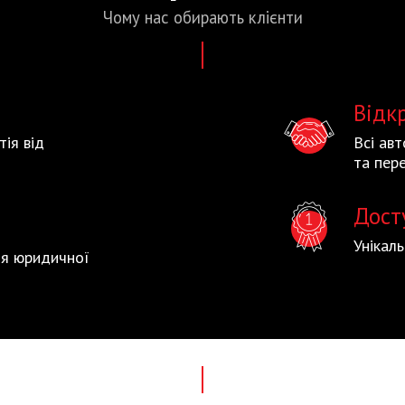
Чому нас
обирають
клієнти
Відк
тія від
Всі ав
та пере
Дост
Унікал
тія юридичної