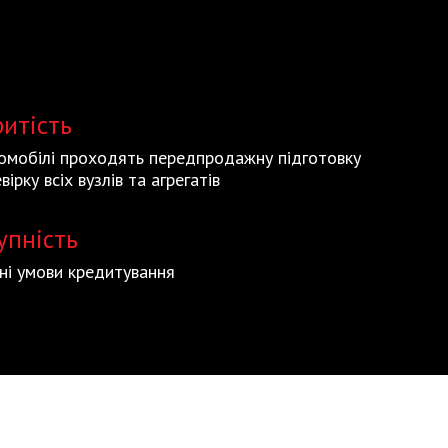
ритість
томобілі проходять передпродажну підготовку
вірку всіх вузлів та агрегатів
упність
ьні умови кредитування