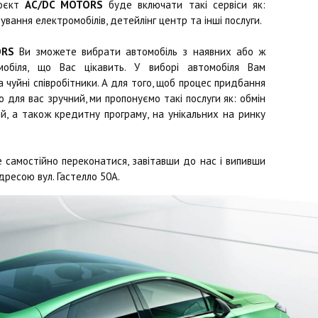
роєкт
AC/DC MOTORS
буде включати такі сервіси як:
ування електромобілів, детейлінг центр та інші послуги.
ORS
Ви зможете вибрати автомобіль з наявних або ж
обіля, що Вас цікавить. У виборі автомобіля Вам
чуйні співробітники. А для того, щоб процес придбання
 для вас зручний, ми пропонуємо такі послуги як: обмін
й, а також кредитну програму, на унікальних на ринку
 самостійно переконатися, завітавши до нас і випивши
дресою вул. Гастелло 50А.