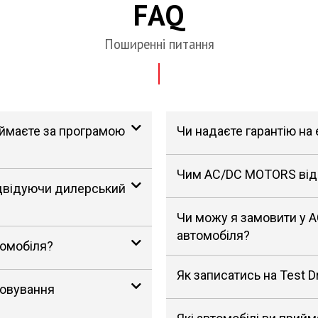
FAQ
Поширенні питання
риймаєте за програмою
Чи надаєте гарантію на
Чим AC/DC MOTORS відрі
ідвідуючи дилерський
Чи можу я замовити у 
автомобіля?
томобіля?
Як записатись на Test D
говування