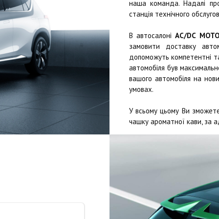
наша команда. Надалі п
станція технічного обслугов
В автосалоні
AC/DC MOT
замовити доставку автом
допоможуть компетентні та 
автомобіля був максимально
вашого автомобіля на нови
умовах.
У всьому цьому Ви зможете
чашку ароматної кави, за а