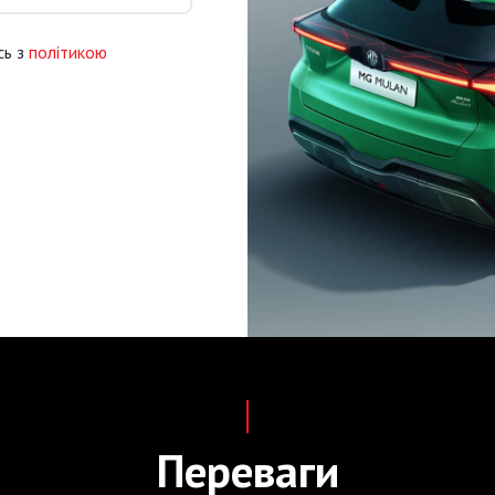
сь з
політикою
Переваги