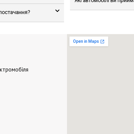
Які автомобілі ви прийм
 постачання?
ектромобіля