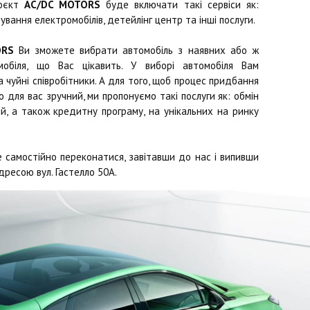
роєкт
AC/DC MOTORS
буде включати такі сервіси як:
ування електромобілів, детейлінг центр та інші послуги.
ORS
Ви зможете вибрати автомобіль з наявних або ж
обіля, що Вас цікавить. У виборі автомобіля Вам
чуйні співробітники. А для того, щоб процес придбання
 для вас зручний, ми пропонуємо такі послуги як: обмін
й, а також кредитну програму, на унікальних на ринку
 самостійно переконатися, завітавши до нас і випивши
дресою вул. Гастелло 50А.