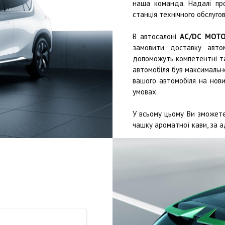
наша команда. Надалі п
станція технічного обслугов
В автосалоні
AC/DC MOT
замовити доставку автом
допоможуть компетентні та 
автомобіля був максимально
вашого автомобіля на нови
умовах.
У всьому цьому Ви зможете
чашку ароматної кави, за а