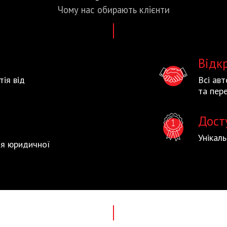
Чому нас
обирають
клієнти
Відк
тія від
Всі ав
та пере
Дост
Унікал
тія юридичної