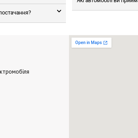
Які автомобілі ви прийм
 постачання?
ектромобіля