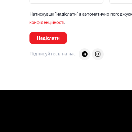
Натиснувши "надіслати" я автоматично погоджую
конфіденційності
.
Надіслати
Підписуйтесь на нас