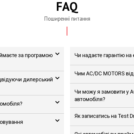
FAQ
Поширенні питання
риймаєте за програмою
Чи надаєте гарантію на
Чим AC/DC MOTORS відрі
ідвідуючи дилерський
Чи можу я замовити у 
автомобіля?
томобіля?
Як записатись на Test D
говування