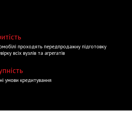
ритість
томобілі проходять передпродажну підготовку
вірку всіх вузлів та агрегатів
упність
ьні умови кредитування