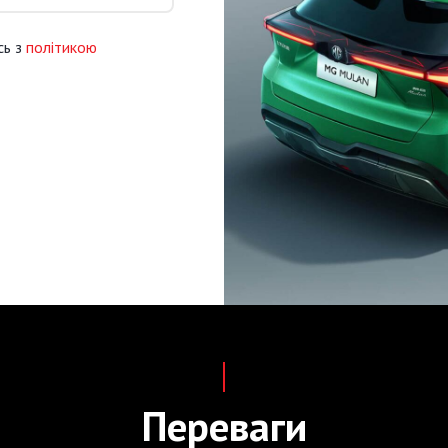
сь з
політикою
Переваги