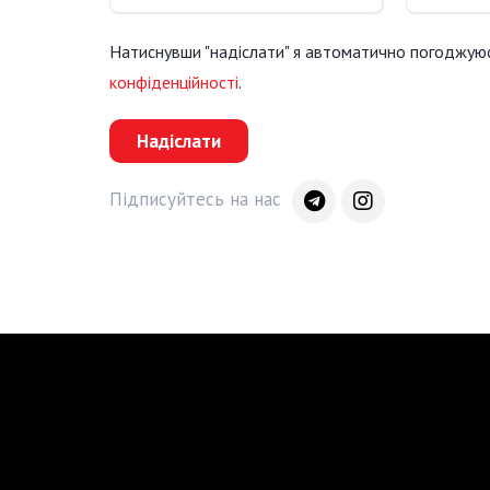
Натиснувши "надіслати" я автоматично погоджую
конфіденційності
.
Надіслати
Підписуйтесь на нас