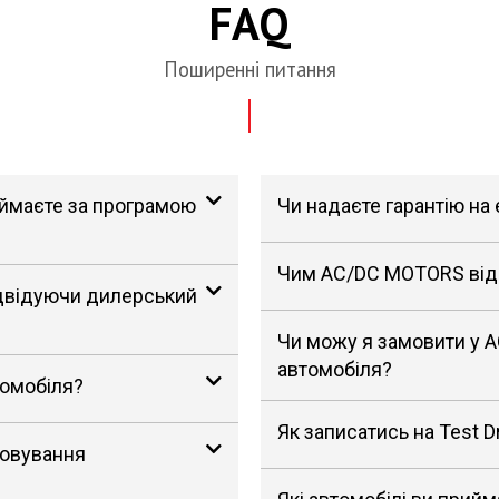
FAQ
Поширенні питання
риймаєте за програмою
Чи надаєте гарантію на
Чим AC/DC MOTORS відрі
ідвідуючи дилерський
Чи можу я замовити у 
автомобіля?
томобіля?
Як записатись на Test D
говування