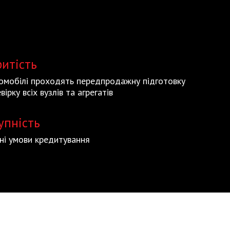
ритість
томобілі проходять передпродажну підготовку
вірку всіх вузлів та агрегатів
упність
ьні умови кредитування