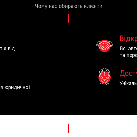
Чому нас
обирають
клієнти
Відк
тія від
Всі ав
та пере
Дост
Унікал
тія юридичної