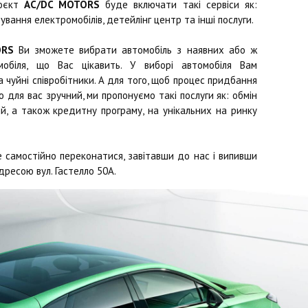
роєкт
AC/DC MOTORS
буде включати такі сервіси як:
ування електромобілів, детейлінг центр та інші послуги.
ORS
Ви зможете вибрати автомобіль з наявних або ж
обіля, що Вас цікавить. У виборі автомобіля Вам
чуйні співробітники. А для того, щоб процес придбання
 для вас зручний, ми пропонуємо такі послуги як: обмін
й, а також кредитну програму, на унікальних на ринку
 самостійно переконатися, завітавши до нас і випивши
дресою вул. Гастелло 50А.