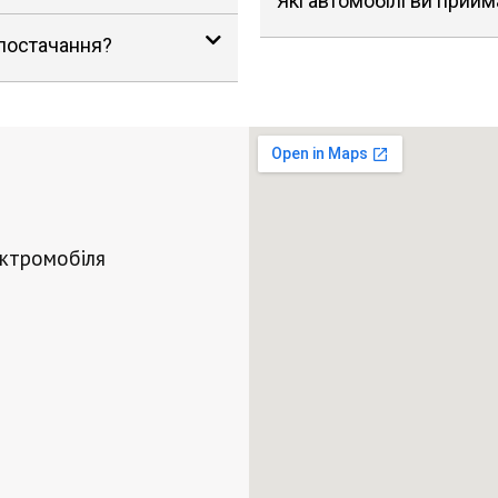
Які автомобілі ви прийм
 постачання?
ектромобіля