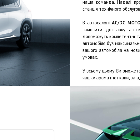
наша команда. Надалі п
станція технічного обслугов
В автосалоні
AC/DC MOT
замовити доставку автом
допоможуть компетентні та 
автомобіля був максимально
вашого автомобіля на нови
умовах.
У всьому цьому Ви зможете
чашку ароматної кави, за а