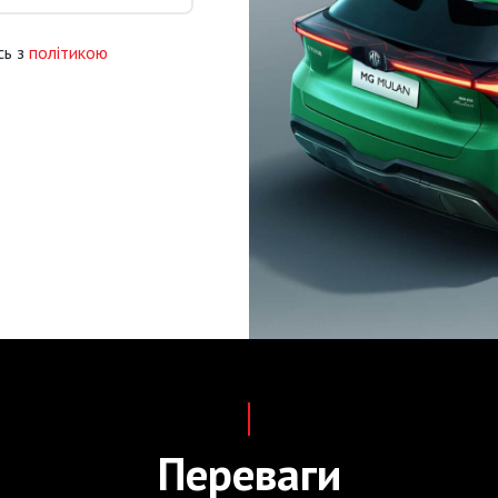
сь з
політикою
Переваги