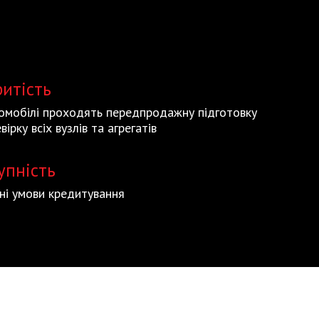
ритість
томобілі проходять передпродажну підготовку
вірку всіх вузлів та агрегатів
упність
ьні умови кредитування