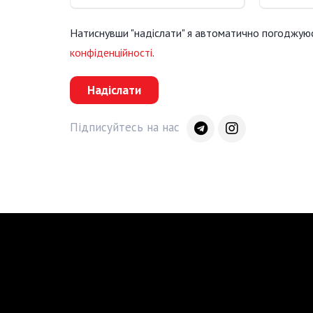
Натиснувши "надіслати" я автоматично погоджую
конфіденційності
.
Надіслати
Підписуйтесь на нас