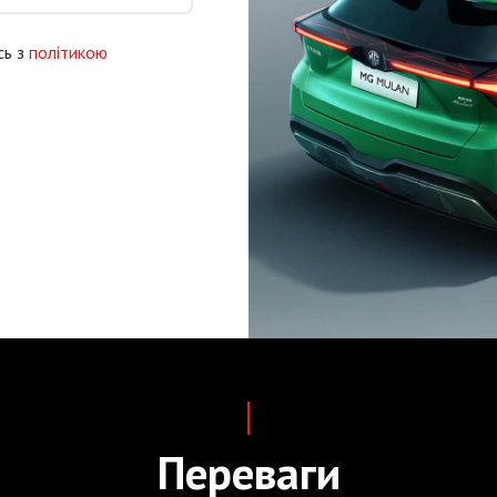
сь з
політикою
Переваги