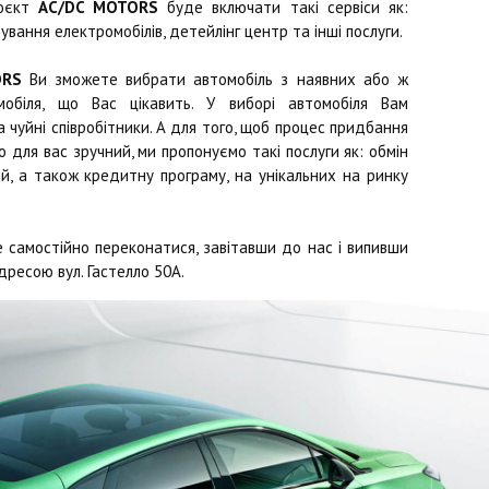
роєкт
AC/DC MOTORS
буде включати такі сервіси як:
ування електромобілів, детейлінг центр та інші послуги.
ORS
Ви зможете вибрати автомобіль з наявних або ж
обіля, що Вас цікавить. У виборі автомобіля Вам
чуйні співробітники. А для того, щоб процес придбання
 для вас зручний, ми пропонуємо такі послуги як: обмін
й, а також кредитну програму, на унікальних на ринку
 самостійно переконатися, завітавши до нас і випивши
дресою вул. Гастелло 50А.