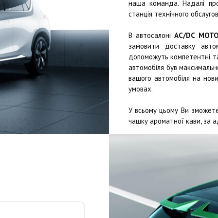
наша команда. Надалі п
станція технічного обслугов
В автосалоні
AC/DC MOT
замовити доставку автом
допоможуть компетентні та 
автомобіля був максимально
вашого автомобіля на нови
умовах.
У всьому цьому Ви зможете
чашку ароматної кави, за а