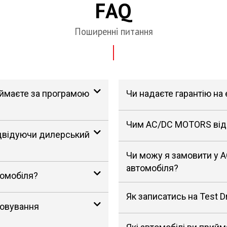
FAQ
Поширенні питання
риймаєте за програмою
Чи надаєте гарантію на
Чим AC/DC MOTORS відрі
ідвідуючи дилерський
Чи можу я замовити у 
автомобіля?
томобіля?
Як записатись на Test D
говування