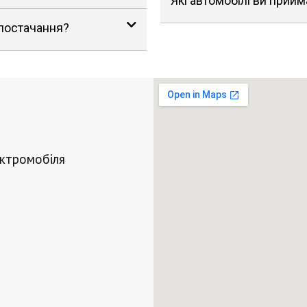
Які автомобілі ви прийм
 постачання?
ектромобіля