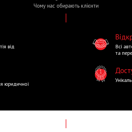
Чому нас
обирають
клієнти
Відк
тія від
Всі ав
та пере
Дост
Унікал
тія юридичної