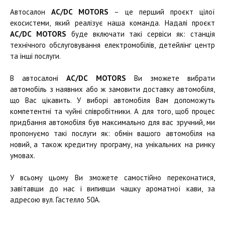
Автосалон
AC/DC MOTORS
– це перший проєкт цілої
екосистеми, який реалізує наша команда. Надалі проєкт
AC/DC MOTORS
буде включати такі сервіси як: станція
технічного обслуговування електромобілів, детейлінг центр
та інші послуги.
В автосалоні
AC/DC MOTORS
Ви зможете вибрати
автомобіль з наявних або ж замовити доставку автомобіля,
що Вас цікавить. У виборі автомобіля Вам допоможуть
компетентні та чуйні співробітники. А для того, щоб процес
придбання автомобіля був максимально для вас зручний, ми
пропонуємо такі послуги як: обмін вашого автомобіля на
новий, а також кредитну програму, на унікальних на ринку
умовах.
У всьому цьому Ви зможете самостійно переконатися,
завітавши до нас і випивши чашку ароматної кави, за
адресою вул. Гастелло 50А.