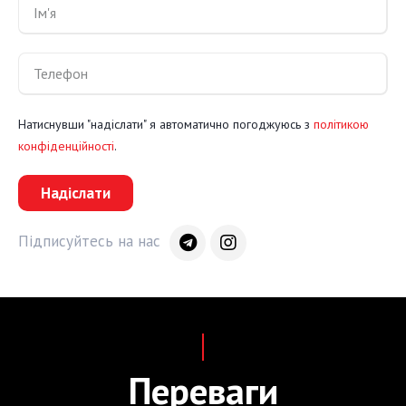
Натиснувши "надіслати" я автоматично погоджуюсь з
політикою
конфіденційності
.
Надіслати
Підписуйтесь на нас
Переваги