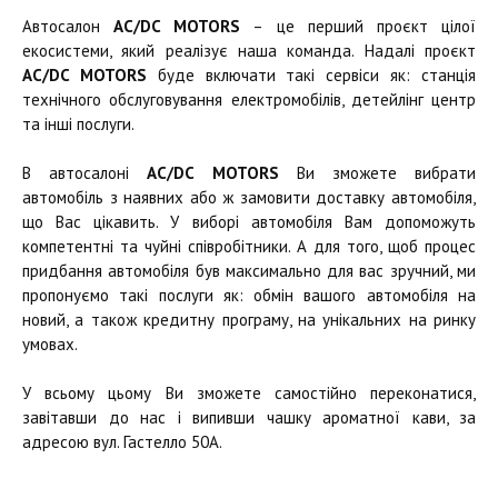
Автосалон
AC/DC MOTORS
– це перший проєкт цілої
екосистеми, який реалізує наша команда. Надалі проєкт
AC/DC MOTORS
буде включати такі сервіси як: станція
технічного обслуговування електромобілів, детейлінг центр
та інші послуги.
В автосалоні
AC/DC MOTORS
Ви зможете вибрати
автомобіль з наявних або ж замовити доставку автомобіля,
що Вас цікавить. У виборі автомобіля Вам допоможуть
компетентні та чуйні співробітники. А для того, щоб процес
придбання автомобіля був максимально для вас зручний, ми
пропонуємо такі послуги як: обмін вашого автомобіля на
новий, а також кредитну програму, на унікальних на ринку
умовах.
У всьому цьому Ви зможете самостійно переконатися,
завітавши до нас і випивши чашку ароматної кави, за
адресою вул. Гастелло 50А.