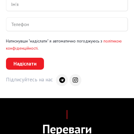
Натиснувши "надіслати" я автоматично погоджуюсь з
політикою
конфіденційності
.
Надіслати
Підписуйтесь на нас
Переваги