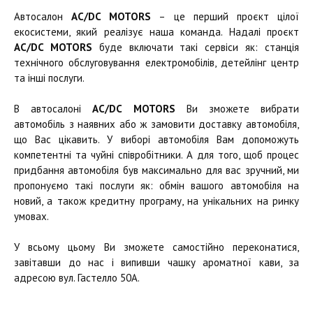
Автосалон
AC/DC MOTORS
– це перший проєкт цілої
екосистеми, який реалізує наша команда. Надалі проєкт
AC/DC MOTORS
буде включати такі сервіси як: станція
технічного обслуговування електромобілів, детейлінг центр
та інші послуги.
В автосалоні
AC/DC MOTORS
Ви зможете вибрати
автомобіль з наявних або ж замовити доставку автомобіля,
що Вас цікавить. У виборі автомобіля Вам допоможуть
компетентні та чуйні співробітники. А для того, щоб процес
придбання автомобіля був максимально для вас зручний, ми
пропонуємо такі послуги як: обмін вашого автомобіля на
новий, а також кредитну програму, на унікальних на ринку
умовах.
У всьому цьому Ви зможете самостійно переконатися,
завітавши до нас і випивши чашку ароматної кави, за
адресою вул. Гастелло 50А.