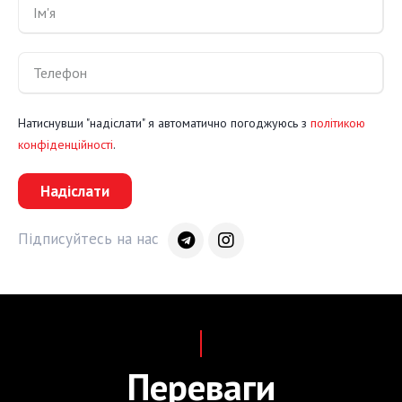
Натиснувши "надіслати" я автоматично погоджуюсь з
політикою
конфіденційності
.
Надіслати
Підписуйтесь на нас
Переваги