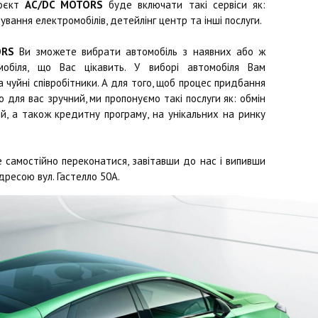
роєкт
AC/DC MOTORS
буде включати такі сервіси як:
ування електромобілів, детейлінг центр та інші послуги.
ORS
Ви зможете вибрати автомобіль з наявних або ж
обіля, що Вас цікавить. У виборі автомобіля Вам
чуйні співробітники. А для того, щоб процес придбання
 для вас зручний, ми пропонуємо такі послуги як: обмін
й, а також кредитну програму, на унікальних на ринку
 самостійно переконатися, завітавши до нас і випивши
дресою вул. Гастелло 50А.