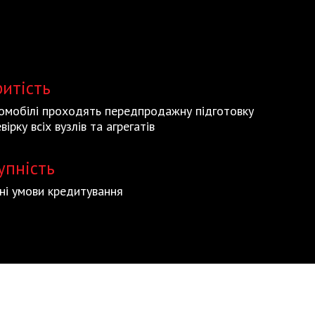
ритість
томобілі проходять передпродажну підготовку
вірку всіх вузлів та агрегатів
упність
ьні умови кредитування