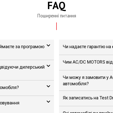
FAQ
Поширенні питання
риймаєте за програмою
Чи надаєте гарантію на
Чим AC/DC MOTORS відрі
ідвідуючи дилерський
Чи можу я замовити у 
автомобіля?
томобіля?
Як записатись на Test D
говування