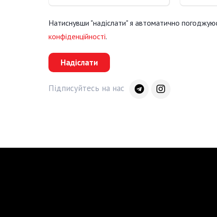
Натиснувши "надіслати" я автоматично погоджую
конфіденційності
.
Надіслати
Підписуйтесь на нас