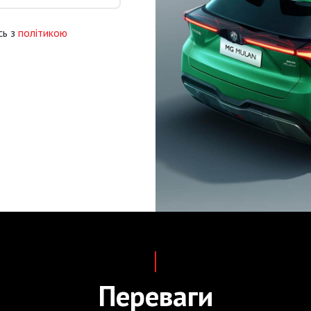
сь з
політикою
Переваги