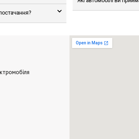
Які автомобілі ви прийм
 постачання?
ектромобіля