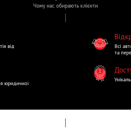
Чому нас
обирають
клієнти
Відк
тія від
Всі ав
та пере
Дост
Унікал
тія юридичної