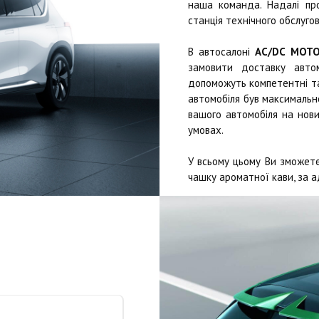
наша команда. Надалі п
станція технічного обслугов
В автосалоні
AC/DC MOT
замовити доставку автом
допоможуть компетентні та 
автомобіля був максимально
вашого автомобіля на нови
умовах.
У всьому цьому Ви зможете
чашку ароматної кави, за а