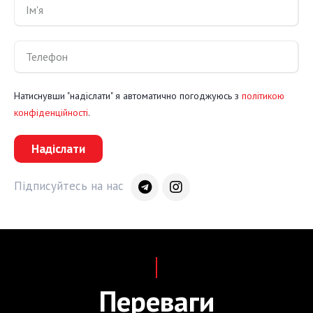
Натиснувши "надіслати" я автоматично погоджуюсь з
політикою
конфіденційності
.
Надіслати
Підписуйтесь на нас
Переваги