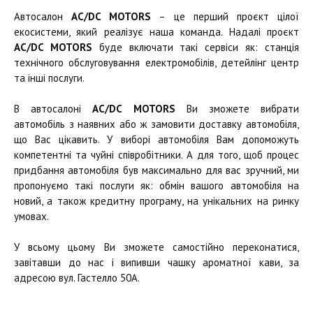
Автосалон
AC/DC MOTORS
– це перший проєкт цілої
екосистеми, який реалізує наша команда. Надалі проєкт
AC/DC MOTORS
буде включати такі сервіси як: станція
технічного обслуговування електромобілів, детейлінг центр
та інші послуги.
В автосалоні
AC/DC MOTORS
Ви зможете вибрати
автомобіль з наявних або ж замовити доставку автомобіля,
що Вас цікавить. У виборі автомобіля Вам допоможуть
компетентні та чуйні співробітники. А для того, щоб процес
придбання автомобіля був максимально для вас зручний, ми
пропонуємо такі послуги як: обмін вашого автомобіля на
новий, а також кредитну програму, на унікальних на ринку
умовах.
У всьому цьому Ви зможете самостійно переконатися,
завітавши до нас і випивши чашку ароматної кави, за
адресою вул. Гастелло 50А.