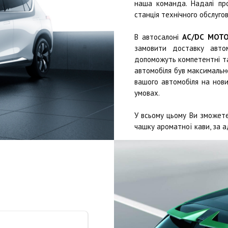
наша команда. Надалі п
станція технічного обслугов
В автосалоні
AC/DC MOT
замовити доставку автом
допоможуть компетентні та 
автомобіля був максимально
вашого автомобіля на нови
умовах.
У всьому цьому Ви зможете
чашку ароматної кави, за а