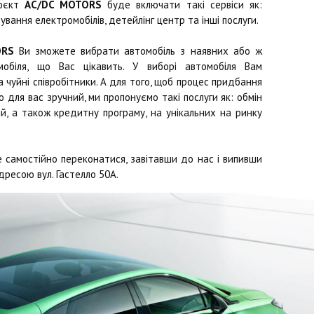
роєкт
AC/DC MOTORS
буде включати такі сервіси як:
ування електромобілів, детейлінг центр та інші послуги.
ORS
Ви зможете вибрати автомобіль з наявних або ж
обіля, що Вас цікавить. У виборі автомобіля Вам
чуйні співробітники. А для того, щоб процес придбання
 для вас зручний, ми пропонуємо такі послуги як: обмін
й, а також кредитну програму, на унікальних на ринку
 самостійно переконатися, завітавши до нас і випивши
дресою вул. Гастелло 50А.