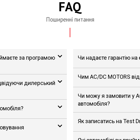
FAQ
Поширенні питання
риймаєте за програмою
Чи надаєте гарантію на
Чим AC/DC MOTORS відрі
ідвідуючи дилерський
Чи можу я замовити у 
автомобіля?
томобіля?
Як записатись на Test D
говування