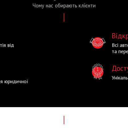
Чому нас
обирають
клієнти
Відк
тія від
Всі ав
та пере
Дост
Унікал
тія юридичної