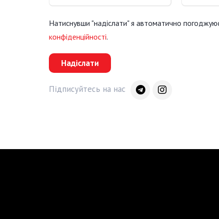
Натиснувши "надіслати" я автоматично погоджую
конфіденційності
.
Надіслати
Підписуйтесь на нас