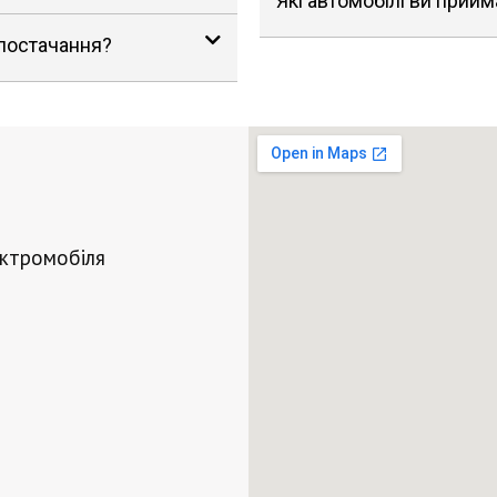
Які автомобілі ви прийм
 постачання?
ектромобіля