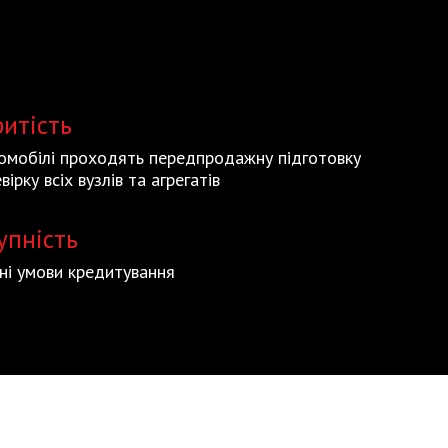
ритість
томобілі проходять передпродажну підготовку
вірку всіх вузлів та агрегатів
упність
ьні умови кредитування