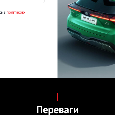
сь з
політикою
Переваги