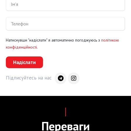
Натиснувши "надіслати" я автоматично погоджуюсь з
політикою
конфіденційності
.
Надіслати
Підписуйтесь на нас
Переваги