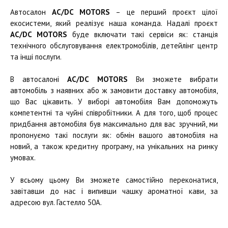
Автосалон
AC/DC MOTORS
– це перший проєкт цілої
екосистеми, який реалізує наша команда. Надалі проєкт
AC/DC MOTORS
буде включати такі сервіси як: станція
технічного обслуговування електромобілів, детейлінг центр
та інші послуги.
В автосалоні
AC/DC MOTORS
Ви зможете вибрати
автомобіль з наявних або ж замовити доставку автомобіля,
що Вас цікавить. У виборі автомобіля Вам допоможуть
компетентні та чуйні співробітники. А для того, щоб процес
придбання автомобіля був максимально для вас зручний, ми
пропонуємо такі послуги як: обмін вашого автомобіля на
новий, а також кредитну програму, на унікальних на ринку
умовах.
У всьому цьому Ви зможете самостійно переконатися,
завітавши до нас і випивши чашку ароматної кави, за
адресою вул. Гастелло 50А.