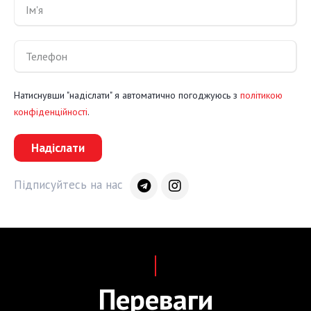
Натиснувши "надіслати" я автоматично погоджуюсь з
політикою
конфіденційності
.
Надіслати
Підписуйтесь на нас
Переваги