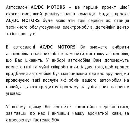
Автосалон
AC/DC MOTORS
– це перший проєкт цілої
екосистеми, який реалізує наша команда. Надалі проєкт
AC/DC MOTORS
буде включати такі сервіси як: станція
технічного обслуговування електромобілів, детейлінг центр
та інші послуги.
В автосалоні
AC/DC MOTORS
Ви зможете вибрати
автомобіль з наявних або ж замовити доставку автомобіля,
що Вас цікавить. У виборі автомобіля Вам допоможуть
компетентні та чуйні співробітники. А для того, щоб процес
придбання автомобіля був максимально для вас зручний, ми
пропонуємо такі послуги як: обмін вашого автомобіля на
новий, а також кредитну програму, на унікальних на ринку
умовах.
У всьому цьому Ви зможете самостійно переконатися,
завітавши до нас і випивши чашку ароматної кави, за
адресою вул. Гастелло 50А.