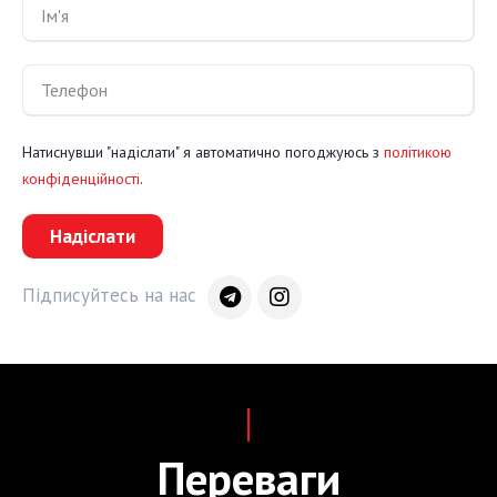
Натиснувши "надіслати" я автоматично погоджуюсь з
політикою
конфіденційності
.
Надіслати
Підписуйтесь на нас
Переваги