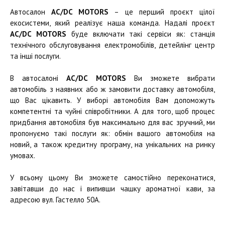
Автосалон
AC/DC MOTORS
– це перший проєкт цілої
екосистеми, який реалізує наша команда. Надалі проєкт
AC/DC MOTORS
буде включати такі сервіси як: станція
технічного обслуговування електромобілів, детейлінг центр
та інші послуги.
В автосалоні
AC/DC MOTORS
Ви зможете вибрати
автомобіль з наявних або ж замовити доставку автомобіля,
що Вас цікавить. У виборі автомобіля Вам допоможуть
компетентні та чуйні співробітники. А для того, щоб процес
придбання автомобіля був максимально для вас зручний, ми
пропонуємо такі послуги як: обмін вашого автомобіля на
новий, а також кредитну програму, на унікальних на ринку
умовах.
У всьому цьому Ви зможете самостійно переконатися,
завітавши до нас і випивши чашку ароматної кави, за
адресою вул. Гастелло 50А.