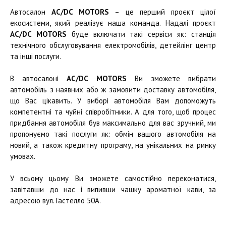
Автосалон
AC/DC MOTORS
– це перший проєкт цілої
екосистеми, який реалізує наша команда. Надалі проєкт
AC/DC MOTORS
буде включати такі сервіси як: станція
технічного обслуговування електромобілів, детейлінг центр
та інші послуги.
В автосалоні
AC/DC MOTORS
Ви зможете вибрати
автомобіль з наявних або ж замовити доставку автомобіля,
що Вас цікавить. У виборі автомобіля Вам допоможуть
компетентні та чуйні співробітники. А для того, щоб процес
придбання автомобіля був максимально для вас зручний, ми
пропонуємо такі послуги як: обмін вашого автомобіля на
новий, а також кредитну програму, на унікальних на ринку
умовах.
У всьому цьому Ви зможете самостійно переконатися,
завітавши до нас і випивши чашку ароматної кави, за
адресою вул. Гастелло 50А.