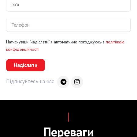
Натиснувши "надіслати" я автоматично погоджуюсь з
політикою
конфіденційності
.
Надіслати
Підписуйтесь на нас
Переваги