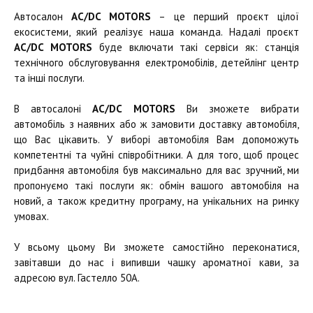
Автосалон
AC/DC MOTORS
– це перший проєкт цілої
екосистеми, який реалізує наша команда. Надалі проєкт
AC/DC MOTORS
буде включати такі сервіси як: станція
технічного обслуговування електромобілів, детейлінг центр
та інші послуги.
В автосалоні
AC/DC MOTORS
Ви зможете вибрати
автомобіль з наявних або ж замовити доставку автомобіля,
що Вас цікавить. У виборі автомобіля Вам допоможуть
компетентні та чуйні співробітники. А для того, щоб процес
придбання автомобіля був максимально для вас зручний, ми
пропонуємо такі послуги як: обмін вашого автомобіля на
новий, а також кредитну програму, на унікальних на ринку
умовах.
У всьому цьому Ви зможете самостійно переконатися,
завітавши до нас і випивши чашку ароматної кави, за
адресою вул. Гастелло 50А.