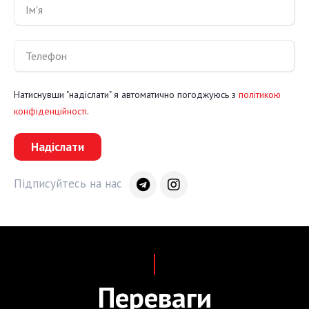
Натиснувши "надіслати" я автоматично погоджуюсь з
політикою
конфіденційності
.
Надіслати
Підписуйтесь на нас
Переваги