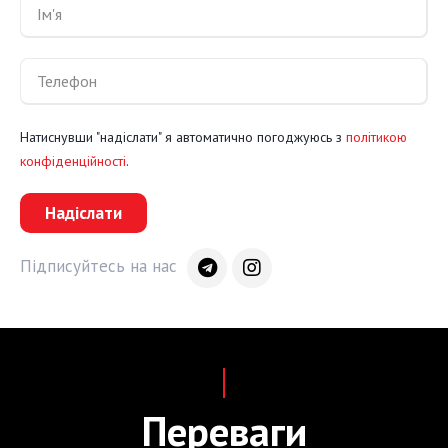
Натиснувши "надіслати" я автоматично погоджуюсь з
політикою
конфіденційності
.
Надіслати
Підписуйтесь на нас
Переваги