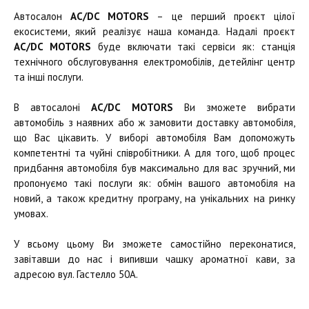
Автосалон
AC/DC MOTORS
– це перший проєкт цілої
екосистеми, який реалізує наша команда. Надалі проєкт
AC/DC MOTORS
буде включати такі сервіси як: станція
технічного обслуговування електромобілів, детейлінг центр
та інші послуги.
В автосалоні
AC/DC MOTORS
Ви зможете вибрати
автомобіль з наявних або ж замовити доставку автомобіля,
що Вас цікавить. У виборі автомобіля Вам допоможуть
компетентні та чуйні співробітники. А для того, щоб процес
придбання автомобіля був максимально для вас зручний, ми
пропонуємо такі послуги як: обмін вашого автомобіля на
новий, а також кредитну програму, на унікальних на ринку
умовах.
У всьому цьому Ви зможете самостійно переконатися,
завітавши до нас і випивши чашку ароматної кави, за
адресою вул. Гастелло 50А.