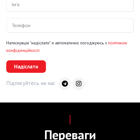
Натиснувши "надіслати" я автоматично погоджуюсь з
політикою
конфіденційності
.
Надіслати
Підписуйтесь на нас
Переваги