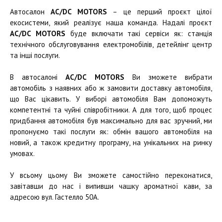
Автосалон
AC/DC MOTORS
– це перший проєкт цілої
екосистеми, який реалізує наша команда. Надалі проєкт
AC/DC MOTORS
буде включати такі сервіси як: станція
технічного обслуговування електромобілів, детейлінг центр
та інші послуги.
В автосалоні
AC/DC MOTORS
Ви зможете вибрати
автомобіль з наявних або ж замовити доставку автомобіля,
що Вас цікавить. У виборі автомобіля Вам допоможуть
компетентні та чуйні співробітники. А для того, щоб процес
придбання автомобіля був максимально для вас зручний, ми
пропонуємо такі послуги як: обмін вашого автомобіля на
новий, а також кредитну програму, на унікальних на ринку
умовах.
У всьому цьому Ви зможете самостійно переконатися,
завітавши до нас і випивши чашку ароматної кави, за
адресою вул. Гастелло 50А.