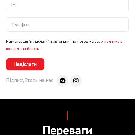
Натиснувши "надіслати" я автоматично погоджуюсь з
політикою
конфіденційності
.
Надіслати
Підписуйтесь на нас
Переваги