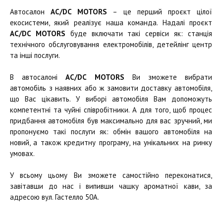
Автосалон
AC/DC MOTORS
– це перший проєкт цілої
екосистеми, який реалізує наша команда. Надалі проєкт
AC/DC MOTORS
буде включати такі сервіси як: станція
технічного обслуговування електромобілів, детейлінг центр
та інші послуги.
В автосалоні
AC/DC MOTORS
Ви зможете вибрати
автомобіль з наявних або ж замовити доставку автомобіля,
що Вас цікавить. У виборі автомобіля Вам допоможуть
компетентні та чуйні співробітники. А для того, щоб процес
придбання автомобіля був максимально для вас зручний, ми
пропонуємо такі послуги як: обмін вашого автомобіля на
новий, а також кредитну програму, на унікальних на ринку
умовах.
У всьому цьому Ви зможете самостійно переконатися,
завітавши до нас і випивши чашку ароматної кави, за
адресою вул. Гастелло 50А.