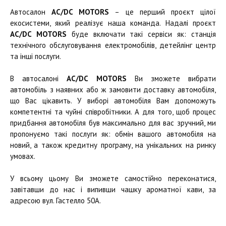
Автосалон
AC/DC MOTORS
– це перший проєкт цілої
екосистеми, який реалізує наша команда. Надалі проєкт
AC/DC MOTORS
буде включати такі сервіси як: станція
технічного обслуговування електромобілів, детейлінг центр
та інші послуги.
В автосалоні
AC/DC MOTORS
Ви зможете вибрати
автомобіль з наявних або ж замовити доставку автомобіля,
що Вас цікавить. У виборі автомобіля Вам допоможуть
компетентні та чуйні співробітники. А для того, щоб процес
придбання автомобіля був максимально для вас зручний, ми
пропонуємо такі послуги як: обмін вашого автомобіля на
новий, а також кредитну програму, на унікальних на ринку
умовах.
У всьому цьому Ви зможете самостійно переконатися,
завітавши до нас і випивши чашку ароматної кави, за
адресою вул. Гастелло 50А.