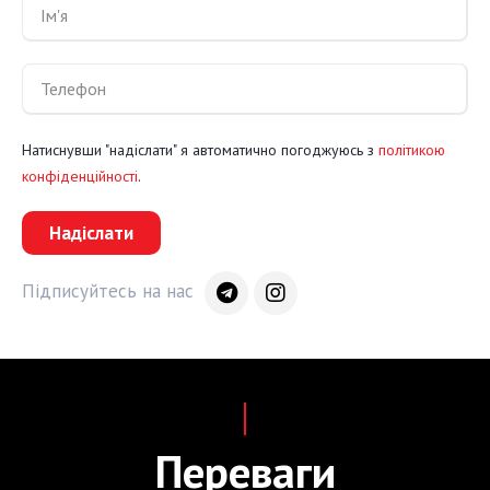
Натиснувши "надіслати" я автоматично погоджуюсь з
політикою
конфіденційності
.
Надіслати
Підписуйтесь на нас
Переваги