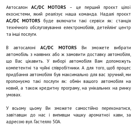
Автосалон
AC/DC MOTORS
– це перший проєкт цілої
екосистеми, який реалізує наша команда. Надалі проєкт
AC/DC MOTORS
буде включати такі сервіси як: станція
технічного обслуговування електромобілів, детейлінг центр
та інші послуги.
В автосалоні
AC/DC MOTORS
Ви зможете вибрати
автомобіль з наявних або ж замовити доставку автомобіля,
що Вас цікавить. У виборі автомобіля Вам допоможуть
компетентні та чуйні співробітники. А для того, щоб процес
придбання автомобіля був максимально для вас зручний, ми
пропонуємо такі послуги як: обмін вашого автомобіля на
новий, а також кредитну програму, на унікальних на ринку
умовах.
У всьому цьому Ви зможете самостійно переконатися,
завітавши до нас і випивши чашку ароматної кави, за
адресою вул. Гастелло 50А.