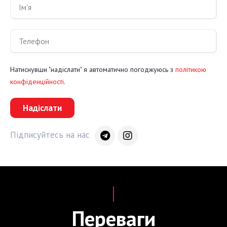
Натиснувши "надіслати" я автоматично погоджуюсь з
політикою
конфіденційності
.
Надіслати
Підписуйтесь на нас
Переваги