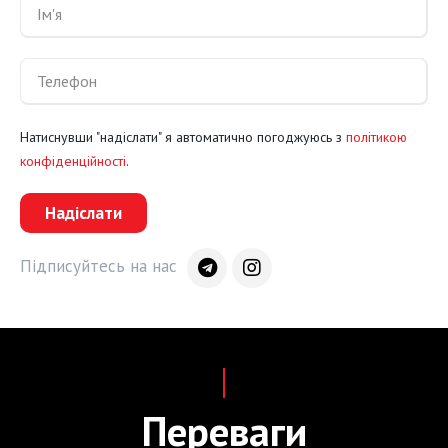
Натиснувши "надіслати" я автоматично погоджуюсь з
політикою
конфіденційності
.
Надіслати
Підписуйтесь на нас
Переваги