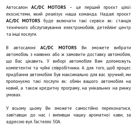
Автосалон
AC/DC MOTORS
– це перший проєкт цілої
екосистеми, який реалізує наша команда. Надалі проєкт
AC/DC MOTORS
буде включати такі сервіси як: станція
технічного обслуговування електромобілів, детейлінг центр
та інші послуги.
В автосалоні
AC/DC MOTORS
Ви зможете вибрати
автомобіль з наявних або ж замовити доставку автомобіля,
що Вас цікавить. У виборі автомобіля Вам допоможуть
компетентні та чуйні співробітники. А для того, щоб процес
придбання автомобіля був максимально для вас зручний, ми
пропонуємо такі послуги як: обмін вашого автомобіля на
новий, а також кредитну програму, на унікальних на ринку
умовах.
У всьому цьому Ви зможете самостійно переконатися,
завітавши до нас і випивши чашку ароматної кави, за
адресою вул. Гастелло 50А.