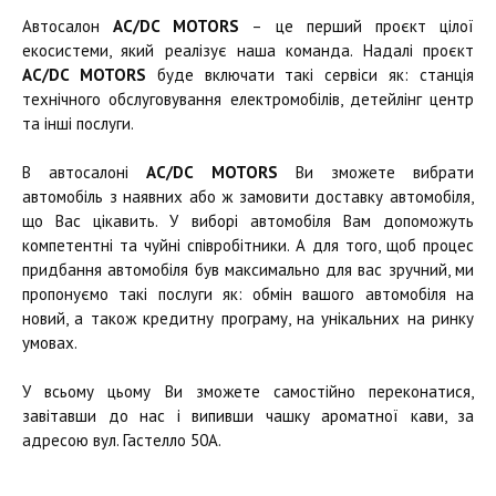
Автосалон
AC/DC MOTORS
– це перший проєкт цілої
екосистеми, який реалізує наша команда. Надалі проєкт
AC/DC MOTORS
буде включати такі сервіси як: станція
технічного обслуговування електромобілів, детейлінг центр
та інші послуги.
В автосалоні
AC/DC MOTORS
Ви зможете вибрати
автомобіль з наявних або ж замовити доставку автомобіля,
що Вас цікавить. У виборі автомобіля Вам допоможуть
компетентні та чуйні співробітники. А для того, щоб процес
придбання автомобіля був максимально для вас зручний, ми
пропонуємо такі послуги як: обмін вашого автомобіля на
новий, а також кредитну програму, на унікальних на ринку
умовах.
У всьому цьому Ви зможете самостійно переконатися,
завітавши до нас і випивши чашку ароматної кави, за
адресою вул. Гастелло 50А.