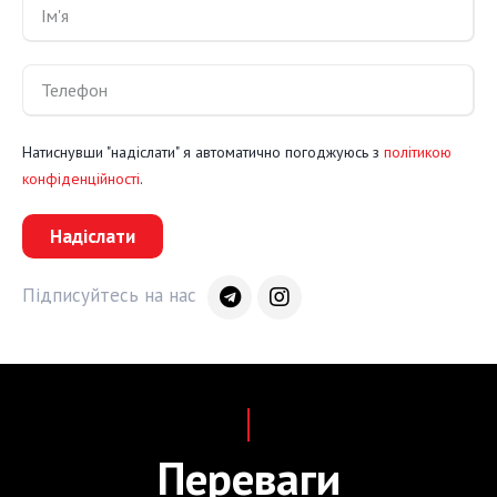
Натиснувши "надіслати" я автоматично погоджуюсь з
політикою
конфіденційності
.
Надіслати
Підписуйтесь на нас
Переваги