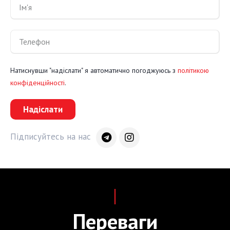
Натиснувши "надіслати" я автоматично погоджуюсь з
політикою
конфіденційності
.
Надіслати
Підписуйтесь на нас
Переваги