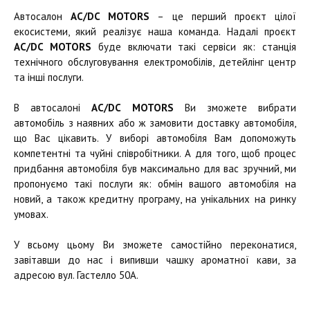
Автосалон
AC/DC MOTORS
– це перший проєкт цілої
екосистеми, який реалізує наша команда. Надалі проєкт
AC/DC MOTORS
буде включати такі сервіси як: станція
технічного обслуговування електромобілів, детейлінг центр
та інші послуги.
В автосалоні
AC/DC MOTORS
Ви зможете вибрати
автомобіль з наявних або ж замовити доставку автомобіля,
що Вас цікавить. У виборі автомобіля Вам допоможуть
компетентні та чуйні співробітники. А для того, щоб процес
придбання автомобіля був максимально для вас зручний, ми
пропонуємо такі послуги як: обмін вашого автомобіля на
новий, а також кредитну програму, на унікальних на ринку
умовах.
У всьому цьому Ви зможете самостійно переконатися,
завітавши до нас і випивши чашку ароматної кави, за
адресою вул. Гастелло 50А.