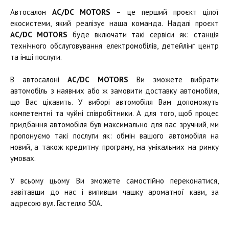
Автосалон
AC/DC MOTORS
– це перший проєкт цілої
екосистеми, який реалізує наша команда. Надалі проєкт
AC/DC MOTORS
буде включати такі сервіси як: станція
технічного обслуговування електромобілів, детейлінг центр
та інші послуги.
В автосалоні
AC/DC MOTORS
Ви зможете вибрати
автомобіль з наявних або ж замовити доставку автомобіля,
що Вас цікавить. У виборі автомобіля Вам допоможуть
компетентні та чуйні співробітники. А для того, щоб процес
придбання автомобіля був максимально для вас зручний, ми
пропонуємо такі послуги як: обмін вашого автомобіля на
новий, а також кредитну програму, на унікальних на ринку
умовах.
У всьому цьому Ви зможете самостійно переконатися,
завітавши до нас і випивши чашку ароматної кави, за
адресою вул. Гастелло 50А.