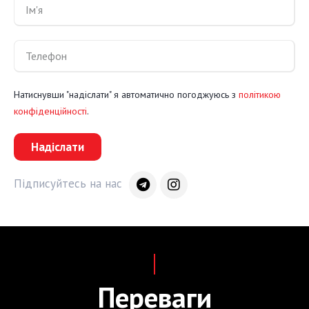
Натиснувши "надіслати" я автоматично погоджуюсь з
політикою
конфіденційності
.
Надіслати
Підписуйтесь на нас
Переваги