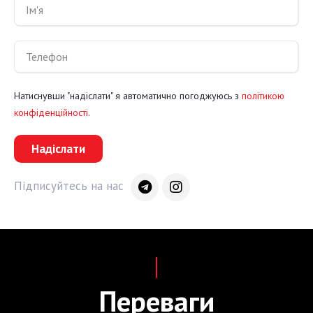
Натиснувши "надіслати" я автоматично погоджуюсь з
політикою
конфіденційності
.
Надіслати
Підписуйтесь на нас
Переваги