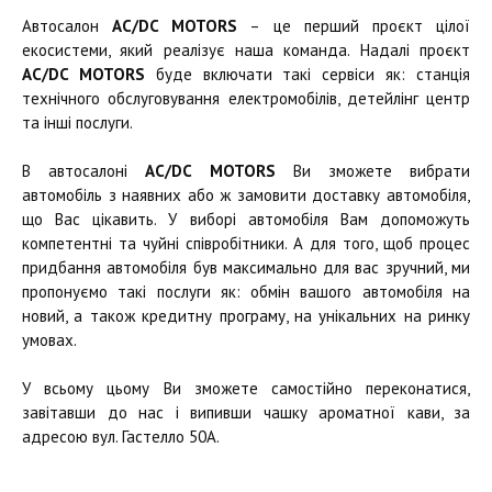
Автосалон
AC/DC MOTORS
– це перший проєкт цілої
екосистеми, який реалізує наша команда. Надалі проєкт
AC/DC MOTORS
буде включати такі сервіси як: станція
технічного обслуговування електромобілів, детейлінг центр
та інші послуги.
В автосалоні
AC/DC MOTORS
Ви зможете вибрати
автомобіль з наявних або ж замовити доставку автомобіля,
що Вас цікавить. У виборі автомобіля Вам допоможуть
компетентні та чуйні співробітники. А для того, щоб процес
придбання автомобіля був максимально для вас зручний, ми
пропонуємо такі послуги як: обмін вашого автомобіля на
новий, а також кредитну програму, на унікальних на ринку
умовах.
У всьому цьому Ви зможете самостійно переконатися,
завітавши до нас і випивши чашку ароматної кави, за
адресою вул. Гастелло 50А.