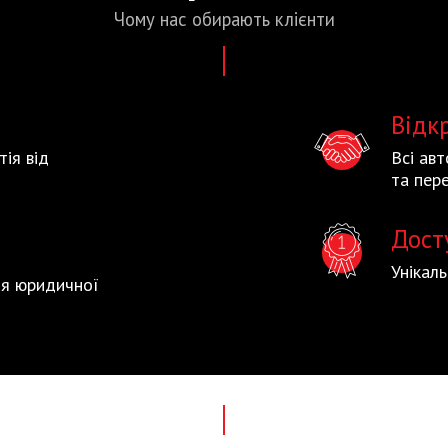
Чому нас
обирають
клієнти
Відк
тія від
Всі ав
та пере
Дост
Унікал
тія юридичної