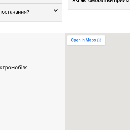
Які автомобілі ви прийм
 постачання?
ектромобіля