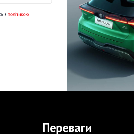
сь з
політикою
Переваги