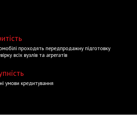
ритість
томобілі проходять передпродажну підготовку
вірку всіх вузлів та агрегатів
упність
ьні умови кредитування