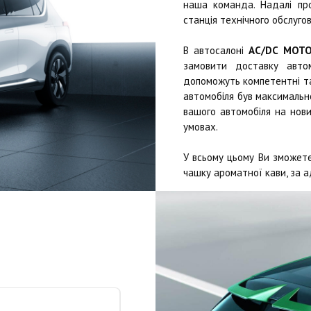
наша команда. Надалі п
станція технічного обслугов
В автосалоні
AC/DC MOT
замовити доставку автом
допоможуть компетентні та 
автомобіля був максимально
вашого автомобіля на нови
умовах.
У всьому цьому Ви зможете
чашку ароматної кави, за а