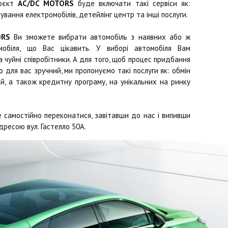
роєкт
AC/DC MOTORS
буде включати такі сервіси як:
ування електромобілів, детейлінг центр та інші послуги.
ORS
Ви зможете вибрати автомобіль з наявних або ж
обіля, що Вас цікавить. У виборі автомобіля Вам
чуйні співробітники. А для того, щоб процес придбання
 для вас зручний, ми пропонуємо такі послуги як: обмін
й, а також кредитну програму, на унікальних на ринку
 самостійно переконатися, завітавши до нас і випивши
дресою вул. Гастелло 50А.