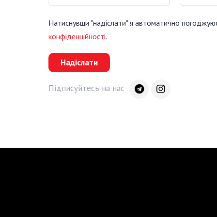
Натиснувши "надіслати" я автоматично погоджую
конфіденційності
.
Надіслати
Підписуйтесь на нас