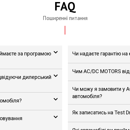
FAQ
Поширенні питання
риймаєте за програмою
Чи надаєте гарантію на
Чим AC/DC MOTORS відрі
ідвідуючи дилерський
Чи можу я замовити у 
автомобіля?
томобіля?
Як записатись на Test D
говування