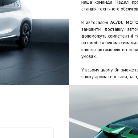
наша команда. Надалі п
станція технічного обслугов
В автосалоні
AC/DC MOT
замовити доставку автом
допоможуть компетентні та 
автомобіля був максимально
вашого автомобіля на нови
умовах.
У всьому цьому Ви зможете
чашку ароматної кави, за а