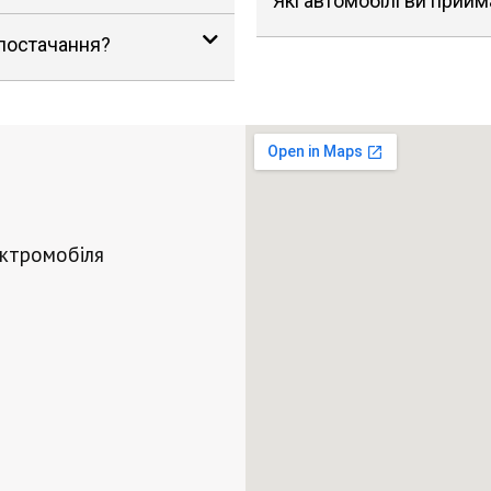
Які автомобілі ви прийм
 постачання?
ектромобіля