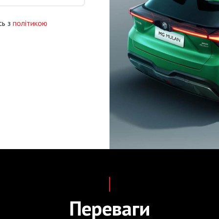
сь з
політикою
Переваги