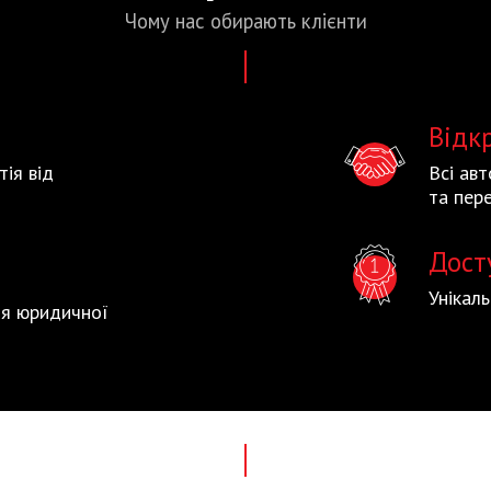
Чому нас
обирають
клієнти
Відк
тія від
Всі ав
та пере
Дост
Унікал
тія юридичної