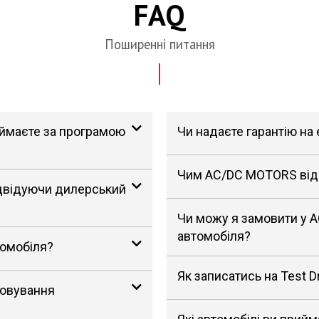
FAQ
Поширенні питання
риймаєте за програмою
Чи надаєте гарантію на
Чим AC/DC MOTORS відрі
ідвідуючи дилерський
Чи можу я замовити у 
автомобіля?
томобіля?
Як записатись на Test D
говування