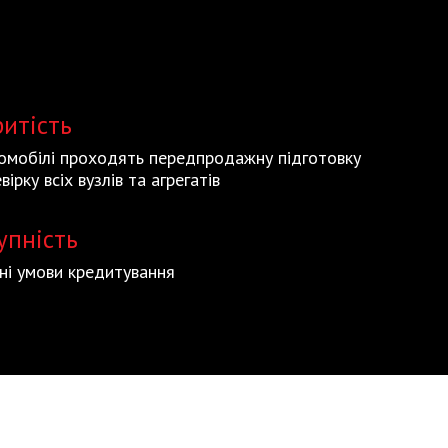
ритість
томобілі проходять передпродажну підготовку
вірку всіх вузлів та агрегатів
упність
ьні умови кредитування