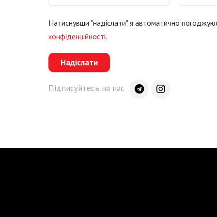
Натиснувши "надіслати" я автоматично погоджую
конфіденційності
.
Надіслати
Підписуйтесь на нас