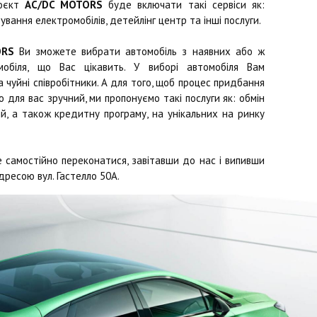
роєкт
AC/DC MOTORS
буде включати такі сервіси як:
ування електромобілів, детейлінг центр та інші послуги.
ORS
Ви зможете вибрати автомобіль з наявних або ж
обіля, що Вас цікавить. У виборі автомобіля Вам
чуйні співробітники. А для того, щоб процес придбання
 для вас зручний, ми пропонуємо такі послуги як: обмін
й, а також кредитну програму, на унікальних на ринку
 самостійно переконатися, завітавши до нас і випивши
дресою вул. Гастелло 50А.