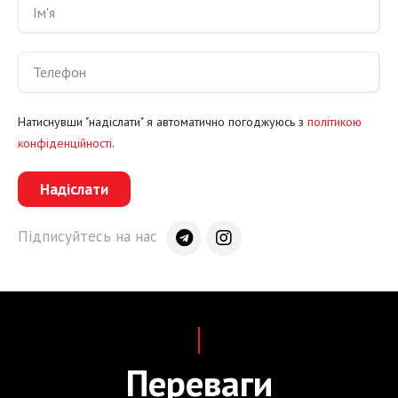
Натиснувши "надіслати" я автоматично погоджуюсь з
політикою
конфіденційності
.
Надіслати
Підписуйтесь на нас
Переваги