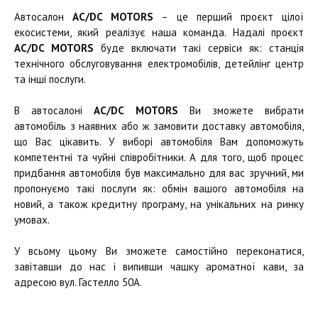
Автосалон
AC/DC MOTORS
– це перший проєкт цілої
екосистеми, який реалізує наша команда. Надалі проєкт
AC/DC MOTORS
буде включати такі сервіси як: станція
технічного обслуговування електромобілів, детейлінг центр
та інші послуги.
В автосалоні
AC/DC MOTORS
Ви зможете вибрати
автомобіль з наявних або ж замовити доставку автомобіля,
що Вас цікавить. У виборі автомобіля Вам допоможуть
компетентні та чуйні співробітники. А для того, щоб процес
придбання автомобіля був максимально для вас зручний, ми
пропонуємо такі послуги як: обмін вашого автомобіля на
новий, а також кредитну програму, на унікальних на ринку
умовах.
У всьому цьому Ви зможете самостійно переконатися,
завітавши до нас і випивши чашку ароматної кави, за
адресою вул. Гастелло 50А.