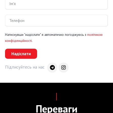
Натиснувши "надіслати" я автоматично погоджуюсь з
політикою
конфіденційності
.
Надіслати
Підписуйтесь на нас
Переваги