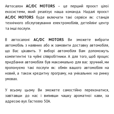
Автосалон
AC/DC MOTORS
– це перший проєкт цілої
екосистеми, який реалізує наша команда. Надалі проєкт
AC/DC MOTORS
буде включати такі сервіси як: станція
технічного обслуговування електромобілів, детейлінг центр
та інші послуги.
В автосалоні
AC/DC MOTORS
Ви зможете вибрати
автомобіль з наявних або ж замовити доставку автомобіля,
що Вас цікавить. У виборі автомобіля Вам допоможуть
компетентні та чуйні співробітники. А для того, щоб процес
придбання автомобіля був максимально для вас зручний, ми
пропонуємо такі послуги як: обмін вашого автомобіля на
новий, а також кредитну програму, на унікальних на ринку
умовах.
У всьому цьому Ви зможете самостійно переконатися,
завітавши до нас і випивши чашку ароматної кави, за
адресою вул. Гастелло 50А.