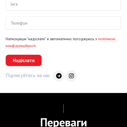
Натиснувши "надіслати" я автоматично погоджуюсь з
політикою
конфіденційності
.
Надіслати
Підписуйтесь на нас
Переваги