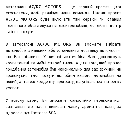
Автосалон
AC/DC MOTORS
– це перший проєкт цілої
екосистеми, який реалізує наша команда. Надалі проєкт
AC/DC MOTORS
буде включати такі сервіси як: станція
технічного обслуговування електромобілів, детейлінг центр
та інші послуги.
В автосалоні
AC/DC MOTORS
Ви зможете вибрати
автомобіль з наявних або ж замовити доставку автомобіля,
що Вас цікавить. У виборі автомобіля Вам допоможуть
компетентні та чуйні співробітники. А для того, щоб процес
придбання автомобіля був максимально для вас зручний, ми
пропонуємо такі послуги як: обмін вашого автомобіля на
новий, а також кредитну програму, на унікальних на ринку
умовах.
У всьому цьому Ви зможете самостійно переконатися,
завітавши до нас і випивши чашку ароматної кави, за
адресою вул. Гастелло 50А.