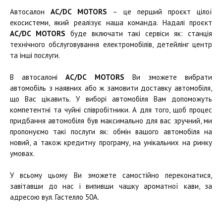
Автосалон
AC/DC MOTORS
– це перший проєкт цілої
екосистеми, який реалізує наша команда. Надалі проєкт
AC/DC MOTORS
буде включати такі сервіси як: станція
технічного обслуговування електромобілів, детейлінг центр
та інші послуги.
В автосалоні
AC/DC MOTORS
Ви зможете вибрати
автомобіль з наявних або ж замовити доставку автомобіля,
що Вас цікавить. У виборі автомобіля Вам допоможуть
компетентні та чуйні співробітники. А для того, щоб процес
придбання автомобіля був максимально для вас зручний, ми
пропонуємо такі послуги як: обмін вашого автомобіля на
новий, а також кредитну програму, на унікальних на ринку
умовах.
У всьому цьому Ви зможете самостійно переконатися,
завітавши до нас і випивши чашку ароматної кави, за
адресою вул. Гастелло 50А.