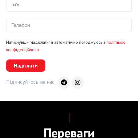
Натиснувши "надіслати" я автоматично погоджуюсь з
політикою
конфіденційності
.
Надіслати
Підписуйтесь на нас
Переваги